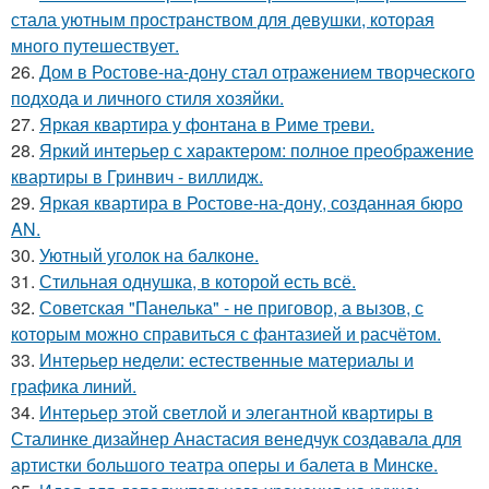
стала уютным пространством для девушки, которая
много путешествует.
26.
Дом в Ростове-на-дону стал отражением творческого
подхода и личного стиля хозяйки.
27.
Яркая квартира у фонтана в Риме треви.
28.
Яркий интерьер с характером: полное преображение
квартиры в Гринвич - виллидж.
29.
Яркая квартира в Ростове-на-дону, созданная бюро
AN.
30.
Уютный уголок на балконе.
31.
Стильная однушка, в которой есть всё.
32.
Советская "Панелька" - не приговор, а вызов, с
которым можно справиться с фантазией и расчётом.
33.
Интерьер недели: естественные материалы и
графика линий.
34.
Интерьер этой светлой и элегантной квартиры в
Сталинке дизайнер Анастасия венедчук создавала для
артистки большого театра оперы и балета в Минске.