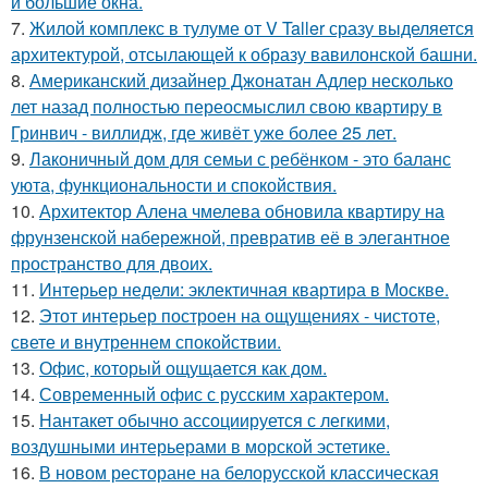
и большие окна.
7.
Жилой комплекс в тулуме от V Taller сразу выделяется
архитектурой, отсылающей к образу вавилонской башни.
8.
Американский дизайнер Джонатан Адлер несколько
лет назад полностью переосмыслил свою квартиру в
Гринвич - виллидж, где живёт уже более 25 лет.
9.
Лаконичный дом для семьи с ребёнком - это баланс
уюта, функциональности и спокойствия.
10.
Архитектор Алена чмелева обновила квартиру на
фрунзенской набережной, превратив её в элегантное
пространство для двоих.
11.
Интерьер недели: эклектичная квартира в Москве.
12.
Этот интерьер построен на ощущениях - чистоте,
свете и внутреннем спокойствии.
13.
Офис, который ощущается как дом.
14.
Современный офис с русским характером.
15.
Нантакет обычно ассоциируется с легкими,
воздушными интерьерами в морской эстетике.
16.
В новом ресторане на белорусской классическая