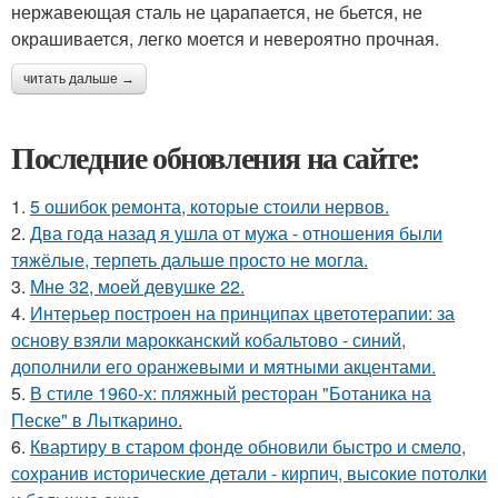
нержавеющая сталь не царапается, не бьется, не
окрашивается, легко моется и невероятно прочная.
читать дальше →
Последние обновления на сайте:
1.
5 ошибок ремонта, которые стоили нервов.
2.
Два года назад я ушла от мужа - отношения были
тяжёлые, терпеть дальше просто не могла.
3.
Мне 32, моей девушке 22.
4.
Интерьер построен на принципах цветотерапии: за
основу взяли марокканский кобальтово - синий,
дополнили его оранжевыми и мятными акцентами.
5.
В стиле 1960-х: пляжный ресторан "Ботаника на
Песке" в Лыткарино.
6.
Квартиру в старом фонде обновили быстро и смело,
сохранив исторические детали - кирпич, высокие потолки