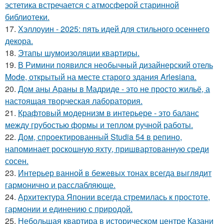
эстетика встречается с атмосферой старинной
библиотеки.
17.
Хэллоуин - 2025: пять идей для стильного осеннего
декора.
18.
Этапы шумоизоляции квартиры.
19.
В Римини появился необычный дизайнерский отель
Mode, открытый на месте старого здания Arlesiana.
20.
Дом аны Араны в Мадриде - это не просто жильё, а
настоящая творческая лаборатория.
21.
Крафтовый модернизм в интерьере - это баланс
между грубостью формы и теплом ручной работы.
22.
Дом, спроектированный Studia 54 в репино,
напоминает роскошную яхту, пришвартованную среди
сосен.
23.
Интерьер ванной в бежевых тонах всегда выглядит
гармонично и расслабляюще.
24.
Архитектура Японии всегда стремилась к простоте,
гармонии и единению с природой.
25.
Небольшая квартира в историческом центре Казани