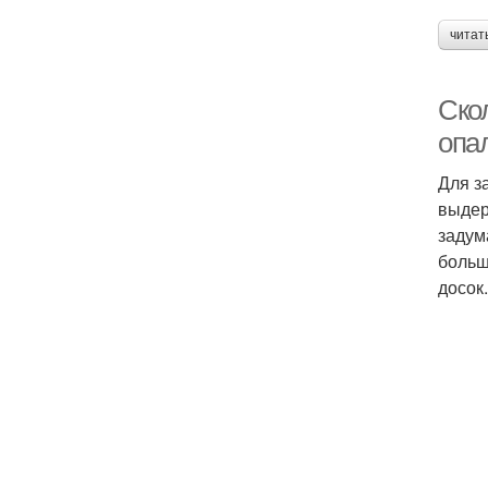
читат
Скол
опа
Для з
выдер
задум
больш
досок.