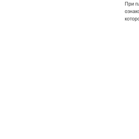
При п
ознак
котор