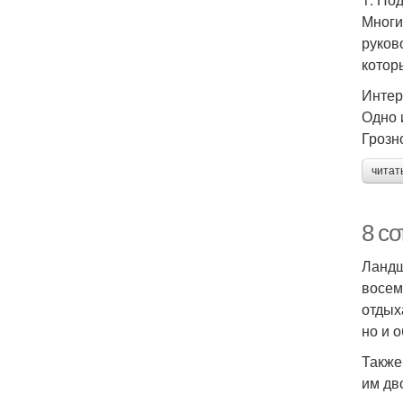
Многи
руков
котор
Интер
Одно 
Грозн
читат
8 со
Ландш
восем
отдых
но и 
Также
им дв