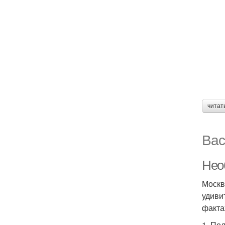
читат
Вас
Нео
Москв
удиви
факта
1. По