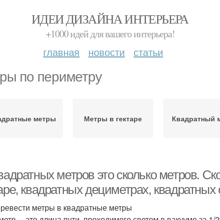
ИДЕИ ДИЗАЙНА ИНТЕРЬЕРА
+1000 идей для вашего интерьера!
главная
новости
статьи
ры по периметру
адратные метры
Метры в гектаре
Квадратный 
вадратных метров это сколько метров. Ск
аре, квадратных дециметрах, квадратных с
еревести метры в квадратные метры
метр— это длина пути, проходимого светом в вакууме за 1/