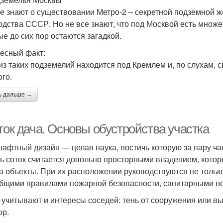
е знают о существовании Метро-2 – секретной подземной ж
одства СССР. Но не все знают, что под Москвой есть множе
ые до сих пор остаются загадкой.
есный факт:
из таких подземелий находится под Кремлем и, по слухам, 
ого.
ь дальше →
ток дача. Основы обустройства участка
афтный дизайн — целая наука, постичь которую за пару ча
ь соток считается довольно просторными владением, котор
а объекты. При их расположении руководствуются не тольк
общими правилами пожарной безопасности, санитарными н
 учитывают и интересы соседей: тень от сооружения или вы
ор.