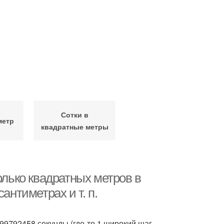
Сотки в
метр
квадратные метры
олько квадратных метров в
антиметрах и т. п.
299792458 секунды (где-то 1 широкий шаг