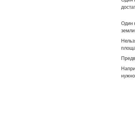
доста
Один 
земли
Нельз
площа
Предв
Напри
нужно