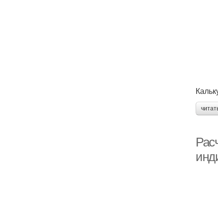
Кальк
читат
Расч
инд