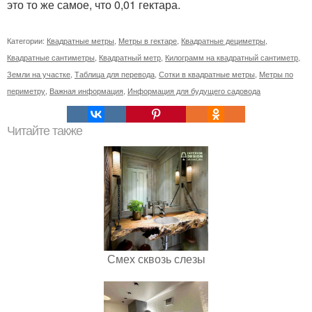
это то же самое, что 0,01 гектара.
Категории:
Квадратные метры
,
Метры в гектаре
,
Квадратные дециметры
,
Квадратные сантиметры
,
Квадратный метр
,
Килограмм на квадратный сантиметр
,
Земли на участке
,
Таблица для перевода
,
Сотки в квадратные метры
,
Метры по
периметру
,
Важная информация
,
Информация для будущего садовода
Читайте также
Смех сквозь слезы