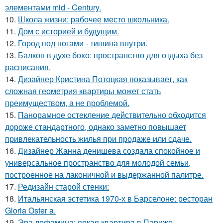
элементами mid - Century.
10.
Школа жизни: рабочее место школьника.
11.
Дом с историей и будущим.
12.
Город под ногами - тишина внутри.
13.
Балкон в духе бохо: пространство для отдыха без
расписания.
14.
Дизайнер Кристина Потоцкая показывает, как
сложная геометрия квартиры может стать
преимуществом, а не проблемой.
15.
Панорамное остекление действительно обходится
дороже стандартного, однако заметно повышает
привлекательность жилья при продаже или сдаче.
16.
Дизайнер Жанна денишева создала спокойное и
универсальное пространство для молодой семьи,
построенное на лаконичной и выдержанной палитре.
17.
Редизайн старой стенки:
18.
Итальянская эстетика 1970-х в Барселоне: ресторан
Gloria Oster a.
19.
Эра дофамина: яркая квартира в Париже.