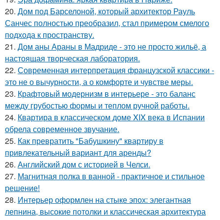
20.
Дом под Барселоной, который архитектор Рауль
Санчес полностью преобразил, стал примером смелого
подхода к пространству.
21.
Дом аны Араны в Мадриде - это не просто жильё, а
настоящая творческая лаборатория.
22.
Современная интерпретация французской классики -
это не о вычурности, а о комфорте и чувстве меры.
23.
Крафтовый модернизм в интерьере - это баланс
между грубостью формы и теплом ручной работы.
24.
Квартира в классическом доме XIX века в Испании
обрела современное звучание.
25.
Как превратить "Бабушкину" квартиру в
привлекательный вариант для аренды?
26.
Английский дом с историей в Челси.
27.
Магнитная полка в ванной - практичное и стильное
решение!
28.
Интерьер оформлен на стыке эпох: элегантная
лепнина, высокие потолки и классическая архитектура