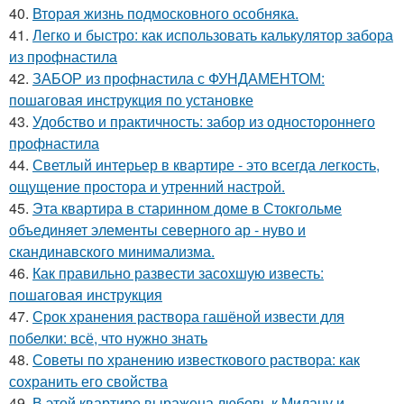
40.
Вторая жизнь подмосковного особняка.
41.
Легко и быстро: как использовать калькулятор забора
из профнастила
42.
ЗАБОР из профнастила с ФУНДАМЕНТОМ:
пошаговая инструкция по установке
43.
Удобство и практичность: забор из одностороннего
профнастила
44.
Светлый интерьер в квартире - это всегда легкость,
ощущение простора и утренний настрой.
45.
Эта квартира в старинном доме в Стокгольме
объединяет элементы северного ар - нуво и
скандинавского минимализма.
46.
Как правильно развести засохшую известь:
пошаговая инструкция
47.
Срок хранения раствора гашёной извести для
побелки: всё, что нужно знать
48.
Советы по хранению известкового раствора: как
сохранить его свойства
49.
В этой квартире выражена любовь к Милану и