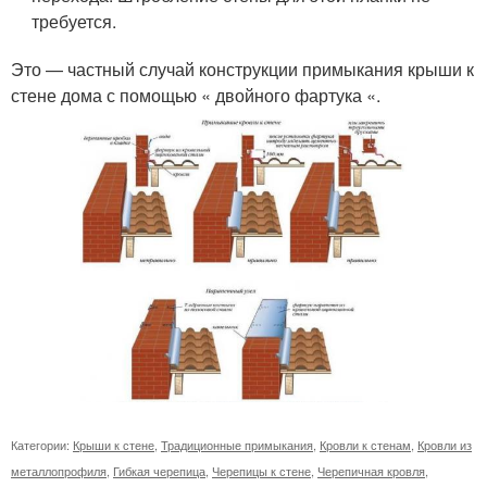
требуется.
Это — частный случай конструкции примыкания крыши к
стене дома с помощью « двойного фартука «.
Категории:
Крыши к стене
,
Традиционные примыкания
,
Кровли к стенам
,
Кровли из
металлопрофиля
,
Гибкая черепица
,
Черепицы к стене
,
Черепичная кровля
,