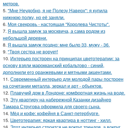
метров.
5.
"Мне Неудобно, я не Полезу Наверх": я купила
нижнюю полку, но её заняли.
6.
Моя свекровь - настоящая "Королева Чистоты".
7.
Я вышла замуж за москвича, а сама родом из
небольшой деревни.
8.
Я вышла замуж поздно: мне было 33, мужу - 36.
9.
"Твоя сестра не ворует!
10.
Интерьер построен на принципах цветотерапии: за
основу взяли марокканский кобальтово - синий,
дополнили его оранжевыми и мятными акцентами.
11.
Современный интерьер для молодой пары построен
на сочетании металла, зеркал и арт - объектов.
12.
Плавучий дом в Лондоне: комфортная жизнь на воде.
13.
Эту квартиру на набережной Казанки дизайнер
Тамара Стругова оформила для своего сына.
14.
Мёд и кофе: кофейня в Санкт-петербурге.
15.
Цветотерапия: яркая квартира в ноттинг - хилл.
16.
Этот интерьер строится не вокруг трендов, а вокруг