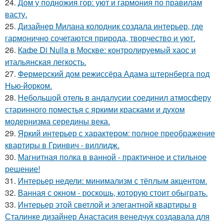
24.
Дом у подножия гор: уют и гармония по правилам
васту.
25.
Дизайнер Милана колодник создала интерьер, где
гармонично сочетаются природа, творчество и уют.
26.
Кафе Di Nulla в Москве: контролируемый хаос и
итальянская легкость.
27.
Фермерский дом режиссёра Адама штернберга под
Нью-йорком.
28.
Небольшой отель в андалусии соединил атмосферу
старинного поместья с яркими красками и духом
модернизма середины века.
29.
Яркий интерьер с характером: полное преображение
квартиры в Гринвич - виллидж.
30.
Магнитная полка в ванной - практичное и стильное
решение!
31.
Интерьер недели: минимализм с тёплым акцентом.
32.
Ванная с окном - роскошь, которую стоит обыграть.
33.
Интерьер этой светлой и элегантной квартиры в
Сталинке дизайнер Анастасия венедчук создавала для