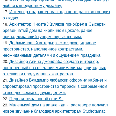
любви к предметному дизайну.
17.
Интерьер с характером: когда пространство говорит
о людях.
18.
Архитектор Никита Жиляков приобрёл в Сысерти
бревенчатый дом на кирпичном цоколе, ранее
принадлежавший купцам ширыкаловым.
19.
Дофаминовый интерьер - это яркое, игривое
пространство, наполненное контрастами,
неожиданными деталями и ощущением праздника.
20.
Дизайнер Алина джонфаба создала интерьер,
построенный на сочетании минимализма, природных
оттенков и продуманных контрастов.
21.
Дизайнер Владимир любарски оформил кабинет и
спроектировал пространство террасы в современном
стиле для семьи с двумя детьми.
22.
Первая точка новой сети St.
23.
Маленький дом на виале - ди - трастевере получил
новое звучание благодаря архитекторам Studiotamat.