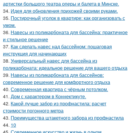
артистки большого театра оперы и балета в Минске.
34.
Идея для обновления прихожей своими руками.
35.
Постирочный уголок в квартире: как организовать с
умом.
36.
Навесы из поликарбоната для бассейна: практичное
и стильное решение
37.
Как сделать навес над бассейном: пошаговая
инструкция для начинающих
38.
Универсальный навес для бассейна из
поликарбоната: идеальное решение для вашего отдыха
39.
Навесы из поликарбоната для бассейнов:
современное решение для комфортного отдыха
40.
Современная квартира с чёрным потолком.
41.
Дом с характером в Коннектикуте.
42.
Какой лучше забор из профнастила: расчет
стоимости погонного метра
43.
Преимущества штакетного забора из профнастила
44.
10
45.
Современное искусство и жизнь в одном