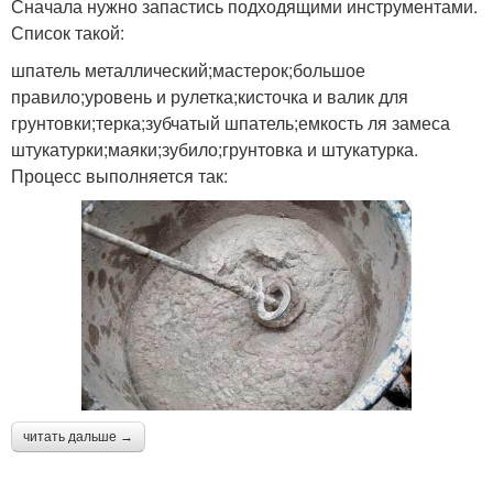
Сначала нужно запастись подходящими инструментами.
Список такой:
шпатель металлический;мастерок;большое
правило;уровень и рулетка;кисточка и валик для
грунтовки;терка;зубчатый шпатель;емкость ля замеса
штукатурки;маяки;зубило;грунтовка и штукатурка.
Процесс выполняется так:
читать дальше →