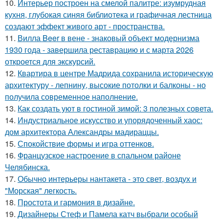
10.
Интерьер построен на смелой палитре: изумрудная
кухня, глубокая синяя библиотека и графичная лестница
создают эффект живого арт - пространства.
11.
Вилла Beer в вене - знаковый объект модернизма
1930 года - завершила реставрацию и с марта 2026
откроется для экскурсий.
12.
Квартира в центре Мадрида сохранила историческую
архитектуру - лепнину, высокие потолки и балконы - но
получила современное наполнение.
13.
Как создать уют в гостиной зимой: 3 полезных совета.
14.
Индустриальное искусство и упорядоченный хаос:
дом архитектора Александры мадираццы.
15.
Спокойствие формы и игра оттенков.
16.
Французское настроение в спальном районе
Челябинска.
17.
Обычно интерьеры нантакета - это свет, воздух и
"Морская" легкость.
18.
Простота и гармония в дизайне.
19.
Дизайнеры Стеф и Памела катч выбрали особый