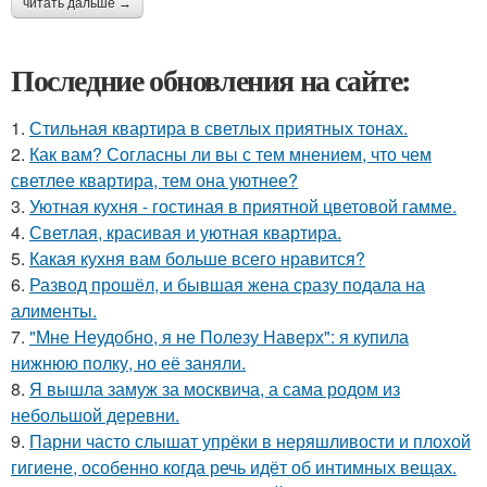
читать дальше →
Последние обновления на сайте:
1.
Стильная квартира в светлых приятных тонах.
2.
Как вам? Согласны ли вы с тем мнением, что чем
светлее квартира, тем она уютнее?
3.
Уютная кухня - гостиная в приятной цветовой гамме.
4.
Светлая, красивая и уютная квартира.
5.
Какая кухня вам больше всего нравится?
6.
Развод прошёл, и бывшая жена сразу подала на
алименты.
7.
"Мне Неудобно, я не Полезу Наверх": я купила
нижнюю полку, но её заняли.
8.
Я вышла замуж за москвича, а сама родом из
небольшой деревни.
9.
Парни часто слышат упрёки в неряшливости и плохой
гигиене, особенно когда речь идёт об интимных вещах.