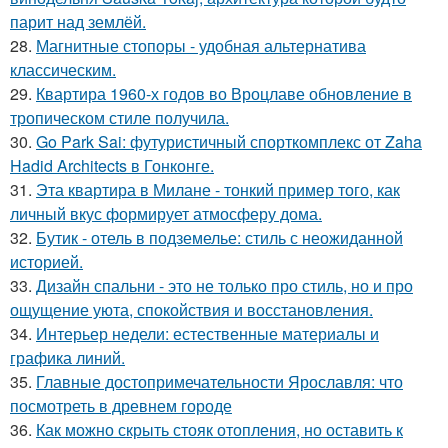
парит над землёй.
28.
Магнитные стопоры - удобная альтернатива
классическим.
29.
Квартира 1960-х годов во Вроцлаве обновление в
тропическом стиле получила.
30.
Go Park Sai: футуристичный спорткомплекс от Zaha
Hadid Architects в Гонконге.
31.
Эта квартира в Милане - тонкий пример того, как
личный вкус формирует атмосферу дома.
32.
Бутик - отель в подземелье: стиль с неожиданной
историей.
33.
Дизайн спальни - это не только про стиль, но и про
ощущение уюта, спокойствия и восстановления.
34.
Интерьер недели: естественные материалы и
графика линий.
35.
Главные достопримечательности Ярославля: что
посмотреть в древнем городе
36.
Как можно скрыть стояк отопления, но оставить к