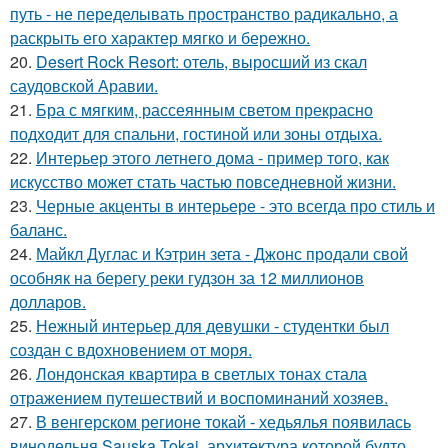
путь - не переделывать пространство радикально, а
раскрыть его характер мягко и бережно.
20.
Desert Rock Resort: отель, выросший из скал
саудовской Аравии.
21.
Бра с мягким, рассеянным светом прекрасно
подходит для спальни, гостиной или зоны отдыха.
22.
Интерьер этого летнего дома - пример того, как
искусство может стать частью повседневной жизни.
23.
Черные акценты в интерьере - это всегда про стиль и
баланс.
24.
Майкл Дуглас и Кэтрин зета - Джонс продали свой
особняк на берегу реки гудзон за 12 миллионов
долларов.
25.
Нежный интерьер для девушки - студентки был
создан с вдохновением от моря.
26.
Лондонская квартира в светлых тонах стала
отражением путешествий и воспоминаний хозяев.
27.
В венгерском регионе токай - хедьялья появилась
винодельня Sauska Tokaj, архитектура которой будто