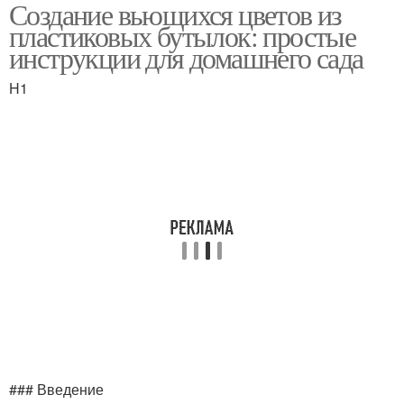
Создание вьющихся цветов из
Пластиковые бутылки
Бутылки для создания
пластиковых бутылок: простые
инструкции для домашнего сада
H1
Бутылки со
Красивые композиции
стебельками
Бутылка для
Цвета в бутылках
выращивания
Бутылки для
изготовления
### Введение