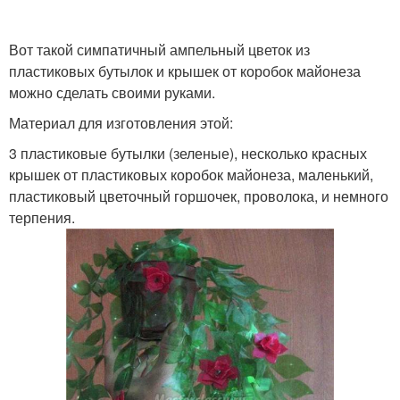
Бутылки во время
пластиковых бутылок
Вот такой симпатичный ампельный цветок из
пластиковых бутылок и крышек от коробок майонеза
Магнолии из
можно сделать своими руками.
Основание для цветка
пластиковых бутылок
Материал для изготовления этой:
3 пластиковые бутылки (зеленые), несколько красных
крышек от пластиковых коробок майонеза, маленький,
Листы из пластиковых
пластиковый цветочный горшочек, проволока, и немного
Бутоны из бутылки
бутылок
терпения.
Листики из
Центр из пластиковых
пластиковых бутылок
бутылок
Цветок из пластиковой
Цвета из пластиковой
бутылки
бутылки