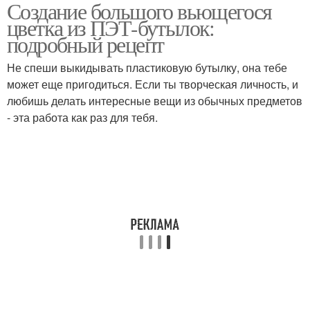
Создание большого вьющегося
Цвета из пластиковых
Бутылки для сада
цветка из ПЭТ-бутылок:
бутылок
подробный рецепт
Не спеши выкидывать пластиковую бутылку, она тебе
Кливия из пластиковых
Бутылки перед
может еще пригодиться. Если ты творческая личность, и
бутылок
изготовлением
любишь делать интересные вещи из обычных предметов
- эта работа как раз для тебя.
Бутылки для создания
Реалистичный цветок
Бутылки в саду
Пластиковые бутылки
Композиции из