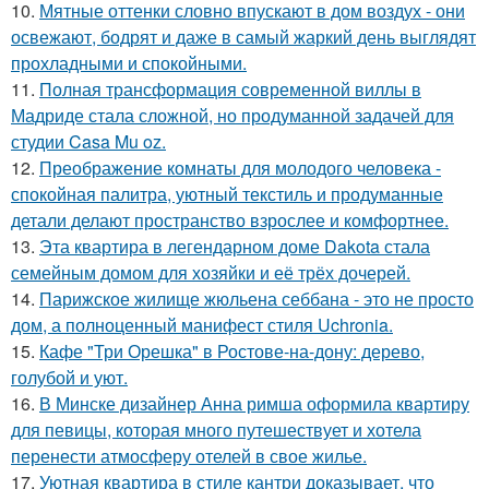
10.
Мятные оттенки словно впускают в дом воздух - они
освежают, бодрят и даже в самый жаркий день выглядят
прохладными и спокойными.
11.
Полная трансформация современной виллы в
Мадриде стала сложной, но продуманной задачей для
студии Casa Mu oz.
12.
Преображение комнаты для молодого человека -
спокойная палитра, уютный текстиль и продуманные
детали делают пространство взрослее и комфортнее.
13.
Эта квартира в легендарном доме Dakota стала
семейным домом для хозяйки и её трёх дочерей.
14.
Парижское жилище жюльена себбана - это не просто
дом, а полноценный манифест стиля Uchronia.
15.
Кафе "Три Орешка" в Ростове-на-дону: дерево,
голубой и уют.
16.
В Минске дизайнер Анна римша оформила квартиру
для певицы, которая много путешествует и хотела
перенести атмосферу отелей в свое жилье.
17.
Уютная квартира в стиле кантри доказывает, что