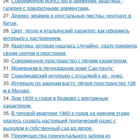
26.
Современное искусство в движении: квартира -
галерея с поворотными элементами.
27.
Дерево, мрамор и хрустальные люстры: пентхаус в
Китае.
28.
Цвет, тепло и итальянский характер: как оформить
интерьер с настроением.
29.
Квартира, которая нашлась случайно, сразу покорила
своим светом и простором.
30.
Современное пространство с лёгким характером.
31.
Модернизм в легендарном доме Сан-паулу.
32.
Скандинавский интерьер с отсылкой к ар - нуво.
33.
Интерьер по законам васту: лёгкое пространство 108
м в Москве.
34.
Дом 1930-х годов в Кракове с винтажным
характером.
35.
В типовой квартире 1960-х годов на нижнем этаже
удалось создать настоящий тропический оазис с
выходом в собственный сад во дворе.
36.
Преимущества горизонтального забора из