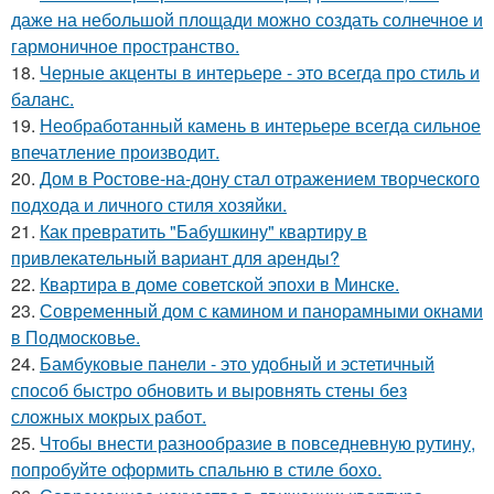
даже на небольшой площади можно создать солнечное и
гармоничное пространство.
18.
Черные акценты в интерьере - это всегда про стиль и
баланс.
19.
Необработанный камень в интерьере всегда сильное
впечатление производит.
20.
Дом в Ростове-на-дону стал отражением творческого
подхода и личного стиля хозяйки.
21.
Как превратить "Бабушкину" квартиру в
привлекательный вариант для аренды?
22.
Квартира в доме советской эпохи в Минске.
23.
Современный дом с камином и панорамными окнами
в Подмосковье.
24.
Бамбуковые панели - это удобный и эстетичный
способ быстро обновить и выровнять стены без
сложных мокрых работ.
25.
Чтобы внести разнообразие в повседневную рутину,
попробуйте оформить спальню в стиле бохо.