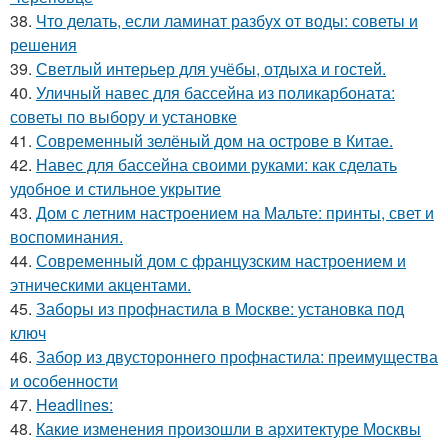
38.
Что делать, если ламинат разбух от воды: советы и
решения
39.
Светлый интерьер для учёбы, отдыха и гостей.
40.
Уличный навес для бассейна из поликарбоната:
советы по выбору и установке
41.
Современный зелёный дом на острове в Китае.
42.
Навес для бассейна своими руками: как сделать
удобное и стильное укрытие
43.
Дом с летним настроением на Мальте: принты, свет и
воспоминания.
44.
Современный дом с французским настроением и
этническими акцентами.
45.
Заборы из профнастила в Москве: установка под
ключ
46.
Забор из двустороннего профнастила: преимущества
и особенности
47.
Headlines:
48.
Какие изменения произошли в архитектуре Москвы