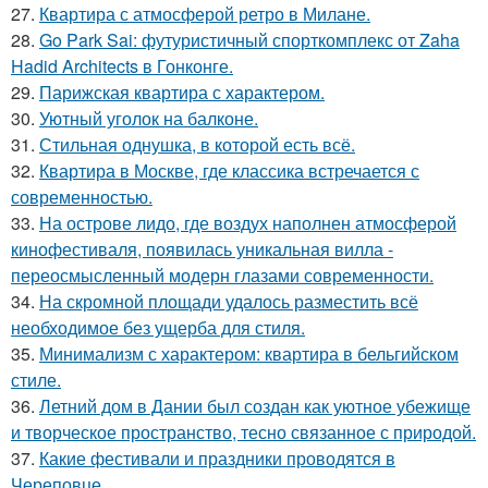
27.
Квартира с атмосферой ретро в Милане.
28.
Go Park Sai: футуристичный спорткомплекс от Zaha
Hadid Architects в Гонконге.
29.
Парижская квартира с характером.
30.
Уютный уголок на балконе.
31.
Стильная однушка, в которой есть всё.
32.
Квартира в Москве, где классика встречается с
современностью.
33.
На острове лидо, где воздух наполнен атмосферой
кинофестиваля, появилась уникальная вилла -
переосмысленный модерн глазами современности.
34.
На скромной площади удалось разместить всё
необходимое без ущерба для стиля.
35.
Минимализм с характером: квартира в бельгийском
стиле.
36.
Летний дом в Дании был создан как уютное убежище
и творческое пространство, тесно связанное с природой.
37.
Какие фестивали и праздники проводятся в
Череповце