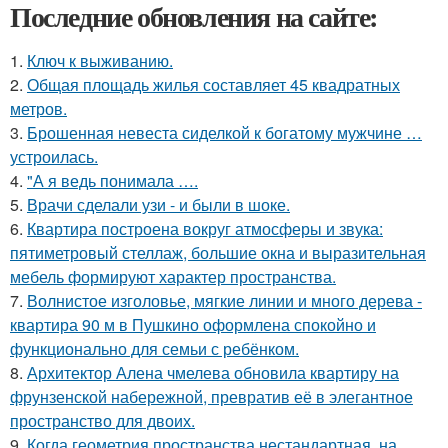
Последние обновления на сайте:
1.
Ключ к выживанию.
2.
Общая площадь жилья составляет 45 квадратных
метров.
3.
Брошенная невеста сиделкой к богатому мужчине …
устроилась.
4.
"А я ведь понимала ….
5.
Врачи сделали узи - и были в шоке.
6.
Квартира построена вокруг атмосферы и звука:
пятиметровый стеллаж, большие окна и выразительная
мебель формируют характер пространства.
7.
Волнистое изголовье, мягкие линии и много дерева -
квартира 90 м в Пушкино оформлена спокойно и
функционально для семьи с ребёнком.
8.
Архитектор Алена чмелева обновила квартиру на
фрунзенской набережной, превратив её в элегантное
пространство для двоих.
9.
Когда геометрия пространства нестандартная, на