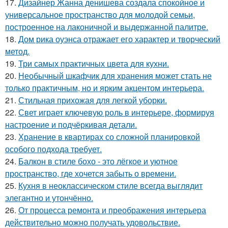
17.
Дизайнер Жанна денишева создала спокойное и
универсальное пространство для молодой семьи,
построенное на лаконичной и выдержанной палитре.
18.
Дом рика оуэнса отражает его характер и творческий
метод.
19.
Три самых практичных цвета для кухни.
20.
Необычный шкафчик для хранения может стать не
только практичным, но и ярким акцентом интерьера.
21.
Стильная прихожая для легкой уборки.
22.
Свет играет ключевую роль в интерьере, формируя
настроение и подчёркивая детали.
23.
Хранение в квартирах со сложной планировкой
особого подхода требует.
24.
Балкон в стиле бохо - это лёгкое и уютное
пространство, где хочется забыть о времени.
25.
Кухня в неоклассическом стиле всегда выглядит
элегантно и утончённо.
26.
От процесса ремонта и преображения интерьера
действительно можно получать удовольствие.