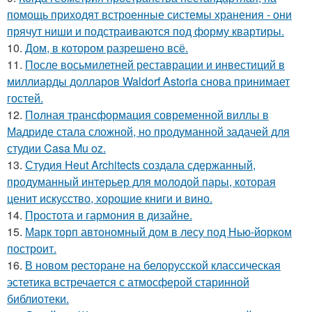
помощь приходят встроенные системы хранения - они
прячут ниши и подстраиваются под форму квартиры.
10.
Дом, в котором разрешено всё.
11.
После восьмилетней реставрации и инвестиций в
миллиарды долларов Waldorf Astoria снова принимает
гостей.
12.
Полная трансформация современной виллы в
Мадриде стала сложной, но продуманной задачей для
студии Casa Mu oz.
13.
Студия Heut Architects создала сдержанный,
продуманный интерьер для молодой пары, которая
ценит искусство, хорошие книги и вино.
14.
Простота и гармония в дизайне.
15.
Марк торп автономный дом в лесу под Нью-йорком
построит.
16.
В новом ресторане на белорусской классическая
эстетика встречается с атмосферой старинной
библиотеки.