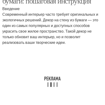
бумаги: пошаговая инструкция
Введение
Современный интерьер часто требует оригинальных и
Украшения в детской
экологичных решений. Декор на стену из бумаги — это
Украшения для стен
комнате
один из самых популярных и доступных способов
украсить свое жилое пространство. Такой декор не
только обновит ваш интерьер, но и позволит
реализовать ваши творческие идеи.
Гамма для бумажных
украшений