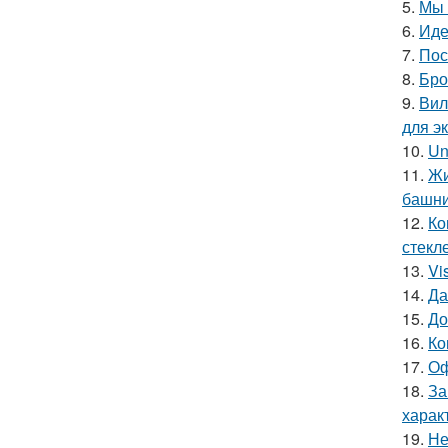
5.
Мы 
6.
Иде
7.
Пос
8.
Бро
9.
Вил
для э
10.
Un
11.
Жи
башни
12.
Ко
стекле
13.
Vi
14.
Да
15.
До
16.
Ко
17.
Оф
18.
За
харак
19.
Не