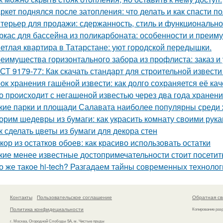
ркет поднялся после затопления: что делать и как спасти п
терьер для продажи: сдержанность, стиль и функционально
ркас для бассейна из поликарбоната: особенности и преим
етлая квартира в Татарстане: уют городской передышки.
еимущества горизонтального забора из профлиста: заказ и
СТ 9179-77: Как скачать стандарт для строительной извести
ок хранения гашёной извести: как долго сохраняется её ка
о происходит с негашеной известью через два года хранен
кие парки и площади Салавата наиболее популярны среди 
орим шедевры из бумаги: как украсить комнату своими рук
к сделать цветы из бумаги для декора стен
кор из остатков обоев: как красиво использовать остатки
кие менее известные достопримечательности стоит посетит
о же такое hi-tech? Разгадаем тайны современных технолог
Контакты
Пользовательское соглашение
Обратная св
Политика конфидециальности
Копирование раз
г. Москва, Огородной Слободы 5А, м. Чистые пруды