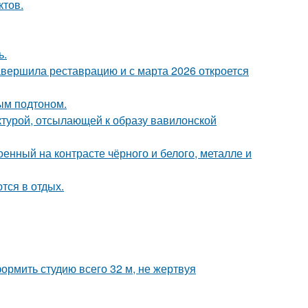
ктов.
ь.
завершила реставрацию и с марта 2026 откроется
ным подтоном.
ектурой, отсылающей к образу вавилонской
енный на контрасте чёрного и белого, металле и
тся в отдых.
ормить студию всего 32 м, не жертвуя