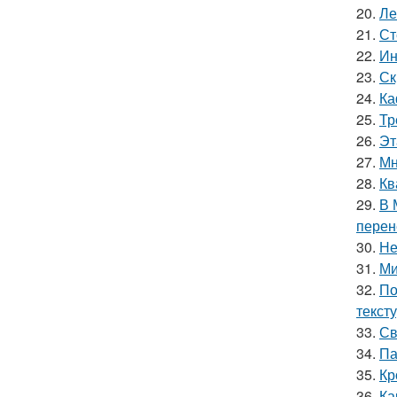
20.
Ле
21.
Ст
22.
Ин
23.
Ск
24.
Ка
25.
Тр
26.
Эт
27.
Мн
28.
Кв
29.
В 
перен
30.
Не
31.
Ми
32.
По
текст
33.
Св
34.
Па
35.
Кр
36.
Ка