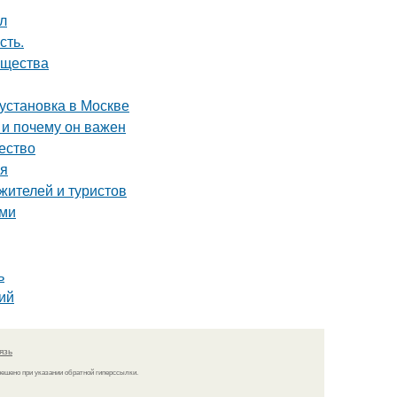
ол
сть.
ущества
 установка в Москве
 и почему он важен
чество
ия
жителей и туристов
ами
ь
ий
язь
решено при указании обратной гиперссылки.