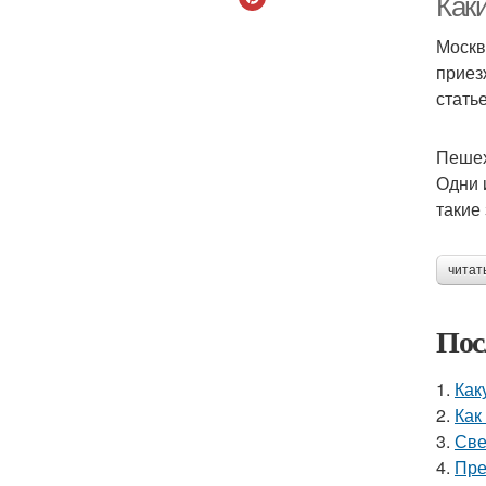
Как
Москв
приез
стать
Пешех
Одни 
такие
читат
Пос
1.
Как
2.
Как
3.
Све
4.
Пре