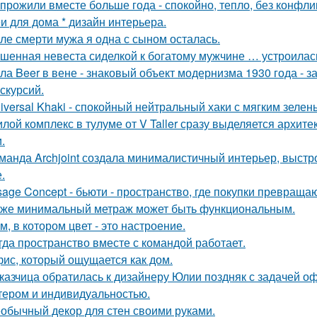
прожили вместе больше года - спокойно, тепло, без конфли
и для дома * дизайн интерьера.
ле смерти мужа я одна с сыном осталась.
шенная невеста сиделкой к богатому мужчине … устроилас
ла Beer в вене - знаковый объект модернизма 1930 года - 
кскурсий.
iversal Khaki - спокойный нейтральный хаки с мягким зеле
лой комплекс в тулуме от V Taller сразу выделяется архит
.
манда Archjoint создала минималистичный интерьер, выстро
.
sage Concept - бьюти - пространство, где покупки превращаю
же минимальный метраж может быть функциональным.
м, в котором цвет - это настроение.
гда пространство вместе с командой работает.
ис, который ощущается как дом.
казчица обратилась к дизайнеру Юлии поздняк с задачей оф
тером и индивидуальностью.
обычный декор для стен своими руками.