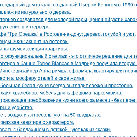
гендарный дом шталя, созданный Пьером Кенигом в 1960 г
еллаж из натурального дерева.
терьер создавался для молодой пары, ценящей уют и хара
ругление в интерьере.
фе "Три Орешка" в Ростове-на-дону: дерево, голубой и уют.
енды 2026: акцент на потолок.
апы шумоизоляции квартиры.
огофункциональный стеллаж - это отличное решение для тех,
артира в башне Torres Blancas в Мадриде получила вторую 
Минске дизайнер Анна римша оформила квартиру для певиц
ести атмосферу отелей в свое жилье.
большая белая кухня всегда выглядит свежо и просторно.
хаил хвалебнов: мебель для кафе дома наркомфина.
трясающее преображение кухни всего за месяц - без перепл
уры и удобство.
ет, воздух и антресоль: уют на 50 квадратах.
рижская квартира с характером.
овать с балдахином в детской - уют как из сказки.
к можно скрыть стояк отопления, но оставить к нему доступ.