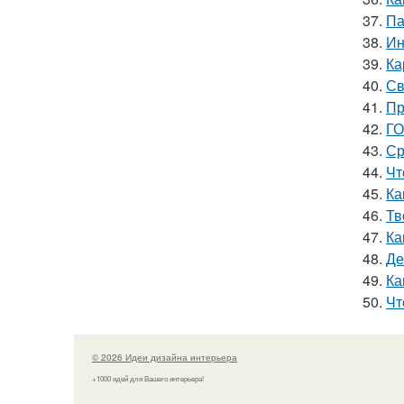
37.
Па
38.
Ин
39.
Ка
40.
Св
41.
Пр
42.
ГО
43.
Ср
44.
Чт
45.
Ка
46.
Тв
47.
Ка
48.
Де
49.
Ка
50.
Чт
© 2026 Идеи дизайна интерьера
+1000 идей для Вашего интерьера!