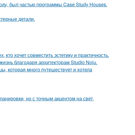
оду, был частью программы Case Study Houses.
ктерные детали.
 кто хочет совместить эстетику и практичность.
жизнь благодаря архитекторам Studio Noju.
ы, которая много путешествует и хотела
анировки, но с точным акцентом на свет,