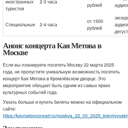
иностранных
2-3 часа
рублей
аудио
туристов
экску
от 1500
Специальные
2-4 часа
аудио
рублей
дегус
Анонс концерта Кая Метова в
Москве
Если вы планируете посетить Москву 22 марта 2025
года, не пропустите уникальную возможность посетить
концерт Кая Метова в Кремлёвском дворце. Это
мероприятие обещает быть одним из самых ярких
культурных событий года.
Узнать больше и купить билеты можно на официальном
сайте:
https://kaymetovconcert.ru/moskva_22_03_2025_kremlyovski