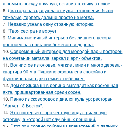
я помыть посуду вручную, оставив технику в покое.
6.
Два года назад я ушла от мужа - отношения были
тяжёлые, терпеть дальше просто не могла.
7.
Недавно узнала одну странную историю.
8.
"Твоя сестра не ворует!
9.
Минималистичный интерьер без лишнего декора
построен на сочетании бежевого и дерева.
10.
Современный интерьер для молодой пары построен
на сочетании металла, зеркал и арт - объектов.
11.
Волнистое изголовье, мягкие линии и много дерева -
квартира 90 м в Пушкино оформлена спокойно и
функционально для семьи с ребёнком.
12.
Дом от Studia 54 в репино выглядит как роскошная
яхта, пришвартованная среди сосен.
13.
Панно из сковородок и диалог культур: ресторан
"Август 13 Восток".
14.
Этот интерьер - про честную индустриальную
эстетику, в которой нет случайных решений.
15.
Этот дом словно собран из впечатлений о дальних