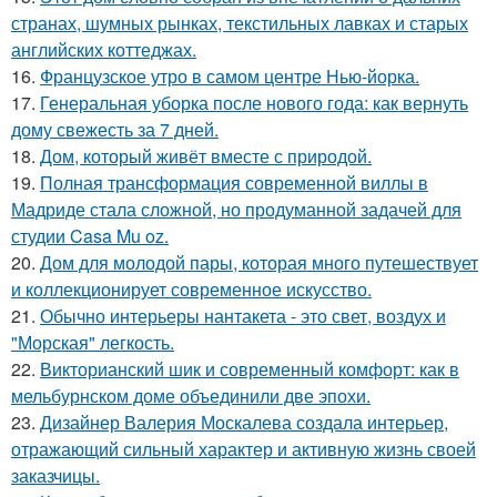
странах, шумных рынках, текстильных лавках и старых
английских коттеджах.
16.
Французское утро в самом центре Нью-йорка.
17.
Генеральная уборка после нового года: как вернуть
дому свежесть за 7 дней.
18.
Дом, который живёт вместе с природой.
19.
Полная трансформация современной виллы в
Мадриде стала сложной, но продуманной задачей для
студии Casa Mu oz.
20.
Дом для молодой пары, которая много путешествует
и коллекционирует современное искусство.
21.
Обычно интерьеры нантакета - это свет, воздух и
"Морская" легкость.
22.
Викторианский шик и современный комфорт: как в
мельбурнском доме объединили две эпохи.
23.
Дизайнер Валерия Москалева создала интерьер,
отражающий сильный характер и активную жизнь своей
заказчицы.