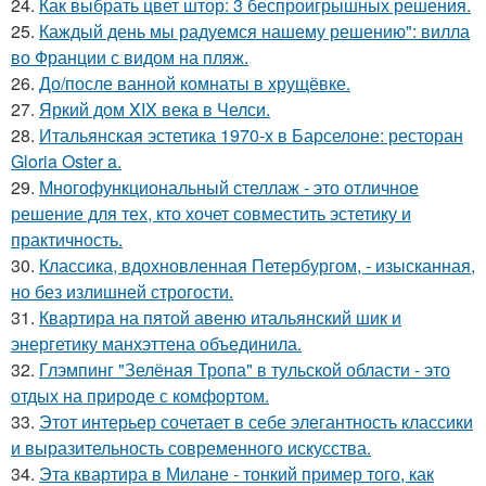
24.
Как выбрать цвет штор: 3 беспроигрышных решения.
25.
Каждый день мы радуемся нашему решению": вилла
во Франции с видом на пляж.
26.
До/после ванной комнаты в хрущёвке.
27.
Яркий дом XIX века в Челси.
28.
Итальянская эстетика 1970-х в Барселоне: ресторан
Gloria Oster a.
29.
Многофункциональный стеллаж - это отличное
решение для тех, кто хочет совместить эстетику и
практичность.
30.
Классика, вдохновленная Петербургом, - изысканная,
но без излишней строгости.
31.
Квартира на пятой авеню итальянский шик и
энергетику манхэттена объединила.
32.
Глэмпинг "Зелёная Тропа" в тульской области - это
отдых на природе с комфортом.
33.
Этот интерьер сочетает в себе элегантность классики
и выразительность современного искусства.
34.
Эта квартира в Милане - тонкий пример того, как