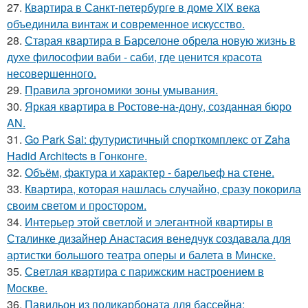
27.
Квартира в Санкт-петербурге в доме XIX века
объединила винтаж и современное искусство.
28.
Старая квартира в Барселоне обрела новую жизнь в
духе философии ваби - саби, где ценится красота
несовершенного.
29.
Правила эргономики зоны умывания.
30.
Яркая квартира в Ростове-на-дону, созданная бюро
AN.
31.
Go Park Sai: футуристичный спорткомплекс от Zaha
Hadid Architects в Гонконге.
32.
Объём, фактура и характер - барельеф на стене.
33.
Квартира, которая нашлась случайно, сразу покорила
своим светом и простором.
34.
Интерьер этой светлой и элегантной квартиры в
Сталинке дизайнер Анастасия венедчук создавала для
артистки большого театра оперы и балета в Минске.
35.
Светлая квартира с парижским настроением в
Москве.
36.
Павильон из поликарбоната для бассейна: