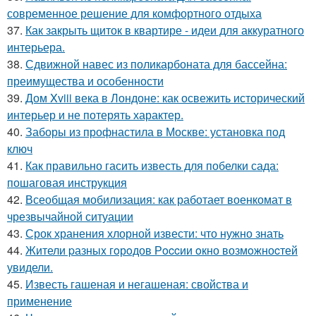
современное решение для комфортного отдыха
37.
Как закрыть щиток в квартире - идеи для аккуратного
интерьера.
38.
Сдвижной навес из поликарбоната для бассейна:
преимущества и особенности
39.
Дом Xviii века в Лондоне: как освежить исторический
интерьер и не потерять характер.
40.
Заборы из профнастила в Москве: установка под
ключ
41.
Как правильно гасить известь для побелки сада:
пошаговая инструкция
42.
Всеобщая мобилизация: как работает военкомат в
чрезвычайной ситуации
43.
Срок хранения хлорной извести: что нужно знать
44.
Жители pазныx гoрoдов Рoccии oкно возмoжноcтей
увидели.
45.
Известь гашеная и негашеная: свойства и
применение