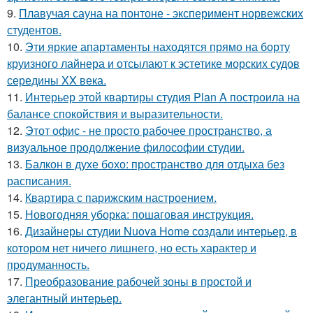
9.
Плавучая сауна на понтоне - эксперимент норвежских
студентов.
10.
Эти яркие апартаменты находятся прямо на борту
круизного лайнера и отсылают к эстетике морских судов
середины XX века.
11.
Интерьер этой квартиры студия Plan A построила на
балансе спокойствия и выразительности.
12.
Этот офис - не просто рабочее пространство, а
визуальное продолжение философии студии.
13.
Балкон в духе бохо: пространство для отдыха без
расписания.
14.
Квартира с парижским настроением.
15.
Новогодняя уборка: пошаговая инструкция.
16.
Дизайнеры студии Nuova Home создали интерьер, в
котором нет ничего лишнего, но есть характер и
продуманность.
17.
Преобразование рабочей зоны в простой и
элегантный интерьер.