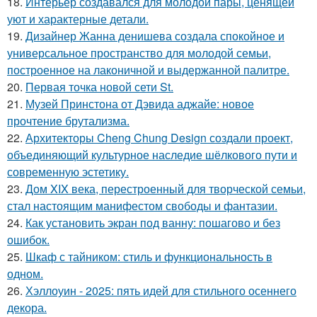
18.
Интерьер создавался для молодой пары, ценящей
уют и характерные детали.
19.
Дизайнер Жанна денишева создала спокойное и
универсальное пространство для молодой семьи,
построенное на лаконичной и выдержанной палитре.
20.
Первая точка новой сети St.
21.
Музей Принстона от Дэвида аджайе: новое
прочтение брутализма.
22.
Архитекторы Cheng Chung Design создали проект,
объединяющий культурное наследие шёлкового пути и
современную эстетику.
23.
Дом XIX века, перестроенный для творческой семьи,
стал настоящим манифестом свободы и фантазии.
24.
Как установить экран под ванну: пошагово и без
ошибок.
25.
Шкаф с тайником: стиль и функциональность в
одном.
26.
Хэллоуин - 2025: пять идей для стильного осеннего
декора.