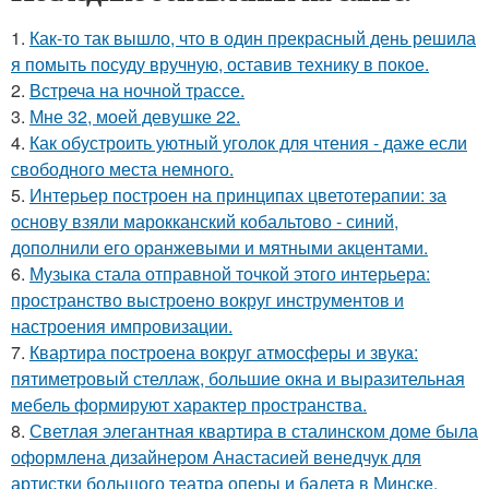
1.
Как-то так вышло, что в один прекрасный день решила
я помыть посуду вручную, оставив технику в покое.
2.
Встреча на ночной трассе.
3.
Мне 32, моей девушке 22.
4.
Как обустроить уютный уголок для чтения - даже если
свободного места немного.
5.
Интерьер построен на принципах цветотерапии: за
основу взяли марокканский кобальтово - синий,
дополнили его оранжевыми и мятными акцентами.
6.
Музыка стала отправной точкой этого интерьера:
пространство выстроено вокруг инструментов и
настроения импровизации.
7.
Квартира построена вокруг атмосферы и звука:
пятиметровый стеллаж, большие окна и выразительная
мебель формируют характер пространства.
8.
Светлая элегантная квартира в сталинском доме была
оформлена дизайнером Анастасией венедчук для
артистки большого театра оперы и балета в Минске.