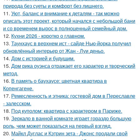
природа без суеты и комфорт без лишнего.
11.
Уют, баланс и внимание к деталям - так можно
описать этот проект, который начался с небольшой бани
и со временем вырос в полноценный семейный дом.
12.
Кухни 2026 - коротко о главном.
13.
Таунхаус в верхнем ист - сайде Нью-йорка получил
обновлённый интерьер от Жан - Луи деньо.
14.
Дом с историей и будущим.
15.
Дом рика оуэнса отражает его характер и творческий
метод.
16.
В память о баухаусе: цветная квартира в
Копенгагене.
17.
Ремесленность и этника: гостевой дом в Переславле
- залесском.
18.
Под куполом: квартира с характером в Париже.
19.
Зеркало в ванной комнате играет гораздо большую
роль, чем может показаться на первый взгляд.
20.
Майкл Дуглас и Кэтрин зета - Джонс продали свой