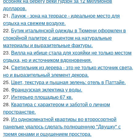
особняк на берегу реки гудзон за 12 миллионов
долларов.
21.
Лаунж - зона на террасе - идеальное место для
отдыха на свежем воздухе.
22.
Бутик итальянской одежды в Тюмени оформлен в
спокойной палитре с акцентом на натуральные
материалы и выразительные фактуры.
23.
Вилла на ибице стала для хозяйки не только местом
отдыха, но и источником вдохновения.
24.
Светильник из дерева - это не только источник света,
но и выразительный элемент декора.
25.
Цвет, текстура и пышная зелень: отель в Паттайе.
26.
Французская эклектика у воды.
27.
Интерьер площадью 67 кв.
28.
Квартира с характером и заботой о личном
пространстве.
29.
Из однокомнатной квартиры во второсортной
панельке удалось сделать полноценную "Двушку" с
тремя окнами и ощущением простора.