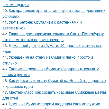
рекомендации
40.
Как правильно хранить гашеную известь в домашних
условиях
41.
Уют в бетоне: брутализм с растениями и
автоматикой.
42.
Главные достопримечательности Санкт-Петербурга:
что посмотреть в первую очередь
43.
Домашний декор из бумаги: 10 простых и стильных
идей
44.
Украшения на стену из бумаги: легко, просто и
стильно
45.
Творим шедевры из бумаги: как украсить комнату
своими руками
46.
Как украсить комнату бумагой на Новый год: простые
и красивые идеи
47.
Мастер-класс: как создать красивые бумажные цветы
для стен
48.
Цветы из бумаги: творим шедевры своими руками