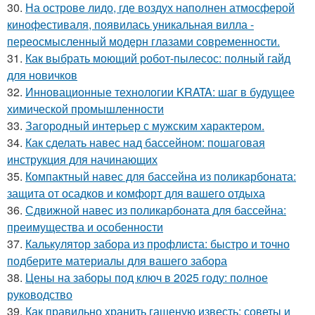
30.
На острове лидо, где воздух наполнен атмосферой
кинофестиваля, появилась уникальная вилла -
переосмысленный модерн глазами современности.
31.
Как выбрать моющий робот-пылесос: полный гайд
для новичков
32.
Инновационные технологии KRATA: шаг в будущее
химической промышленности
33.
Загородный интерьер с мужским характером.
34.
Как сделать навес над бассейном: пошаговая
инструкция для начинающих
35.
Компактный навес для бассейна из поликарбоната:
защита от осадков и комфорт для вашего отдыха
36.
Сдвижной навес из поликарбоната для бассейна:
преимущества и особенности
37.
Калькулятор забора из профлиста: быстро и точно
подберите материалы для вашего забора
38.
Цены на заборы под ключ в 2025 году: полное
руководство
39.
Как правильно хранить гашеную известь: советы и