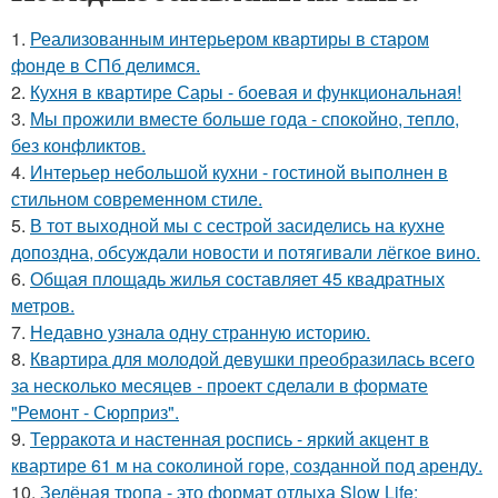
1.
Реализованным интерьером квартиры в старом
фонде в СПб делимся.
2.
Кухня в квартире Сары - боевая и функциональная!
3.
Мы прожили вместе больше года - спокойно, тепло,
без конфликтов.
4.
Интерьер небольшой кухни - гостиной выполнен в
стильном современном стиле.
5.
В тот выходной мы с сестрой засиделись на кухне
допоздна, обсуждали новости и потягивали лёгкое вино.
6.
Общая площадь жилья составляет 45 квадратных
метров.
7.
Недавно узнала одну странную историю.
8.
Квартира для молодой девушки преобразилась всего
за несколько месяцев - проект сделали в формате
"Ремонт - Сюрприз".
9.
Терракота и настенная роспись - яркий акцент в
квартире 61 м на соколиной горе, созданной под аренду.
10.
Зелёная тропа - это формат отдыха Slow Life: