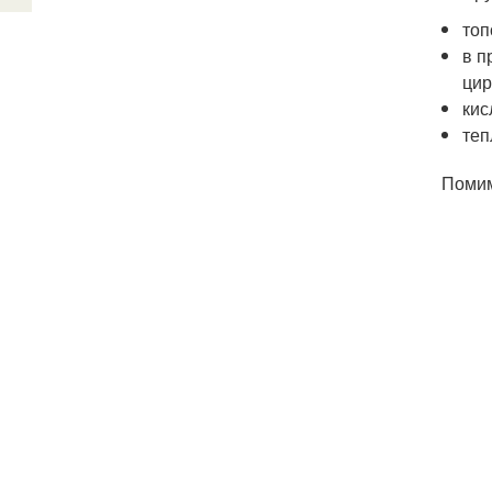
топ
в п
цир
кис
теп
Помим