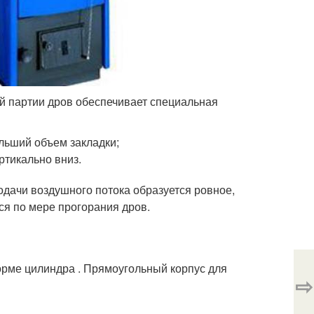
й партии дров обеспечивает специальная
льший объем закладки;
ртикально вниз.
одачи воздушного потока образуется ровное,
я по мере прогорания дров.
орме цилиндра . Прямоугольный корпус для
⇨