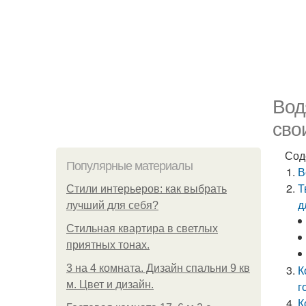
Вод
сво
Сод
Популярные материалы
В
Т
Стили интерьеров: как выбрать
д
лучший для себя?
Стильная квартира в светлых
приятных тонах.
3 на 4 комната. Дизайн спальни 9 кв
К
м. Цвет и дизайн.
г
К