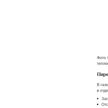
Фото 
тепло
Пиро
В газ
в отд
Заг
Отс