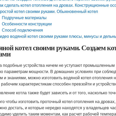
ак сделать котел отопления на дровах. Конструкционные ос
ростой котел своими руками. Обыкновенный котел
Подручные материалы
Особенности конструкции
Способ подключения
идео водяной котел своими руками плюсы, минусы и дельн
яной котел своими руками. Создаем ко
ами
а подобные устройства ничем не уступают промышленным м
 по параметрам мощности. В домашних условиях при соблю
м и знаниями, можно изготовить водяной котел отопления 
 рабочим характеристикам способен превзойти и устройство
овление котла также будет зависеть и от того, насколько то
ого чтобы изготовить проточный котел отопления на дровах
жно достать, и которые нередко находятся у владельцев ч
одимо уделить таким моментам, как расчет рабочей темпера