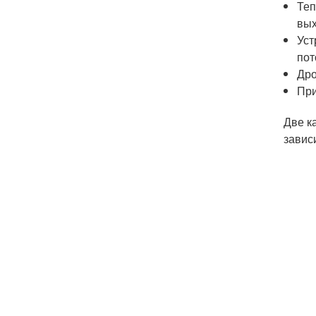
Теп
вых
Уст
пот
Дро
При
Две к
завис