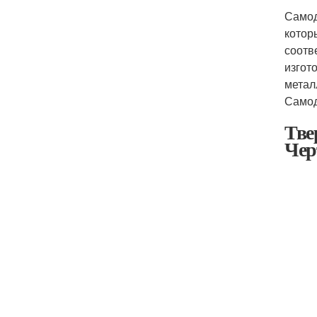
Самод
котор
соотв
изгот
метал
Самод
Тве
Чер