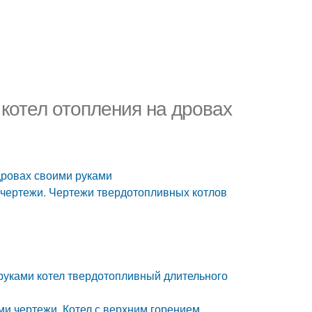
котел отопления на дровах
дровах своими руками
 чертежи. Чертежи твердотопливных котлов
 руками котел твердотопливный длительного
ми чертежи. Котел с верхним горением