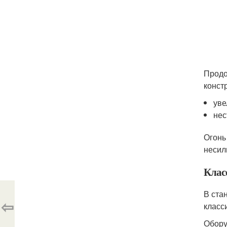
Продо
конст
уве
нес
Огонь
несил
Клас
В ста
⇦
класс
Обору