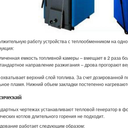
лжительную работу устройства с теплообменником на одно
рукция:
личенная емкость топливной камеры – вмещает в 2 раза бо
тандартное направление разжигания – дрова прогорают ве
 охватывает верхний слой топлива. За счет дозированной п
ьное пламя. Нижний объем закладки постепенно нагреваютс
сический
ндартных чертежах устанавливают тепловой генератор в ф
ических котлов длительного горения не подходит.
дование работает следующим образом: