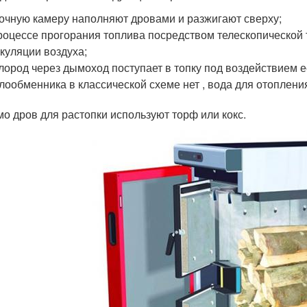
очную камеру наполняют дровами и разжигают сверху;
роцессе прогорания топлива посредством телескопической т
куляции воздуха;
лород через дымоход поступает в топку под воздействием е
лообменника в классической схеме нет , вода для отоплен
о дров для растопки используют торф или кокс.