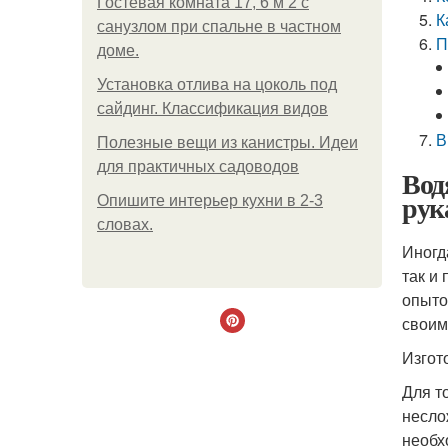
Гостевая комната 17, 6 м 2 с
К
санузлом при спальне в частном
П
доме.
Установка отлива на цоколь под
сайдинг. Классификация видов
В
Полезные вещи из канистры. Идеи
для практичных садоводов
Вод
рук
Опишите интерьер кухни в 2-3
словах.
Иногд
так и
опыто
своим
Изгот
Для т
несло
необх