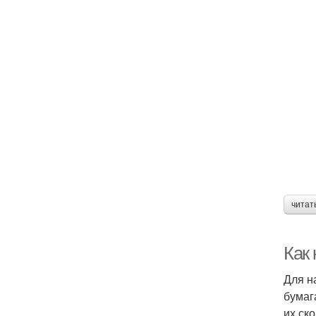
читат
Как 
Для н
бумаг
их ск