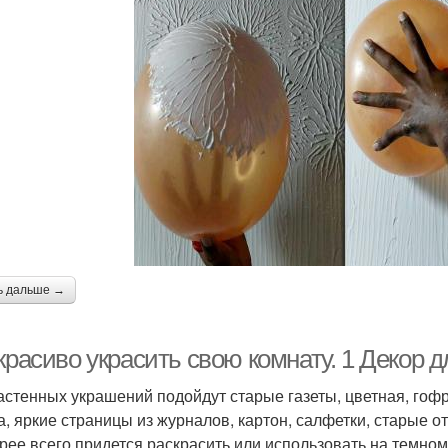
ь дальше →
красиво украсить свою комнату. 1 Декор д
астенных украшений подойдут старые газеты, цветная, го
а, яркие страницы из журналов, картон, салфетки, старые о
орее всего придется раскрасить или использовать на темном