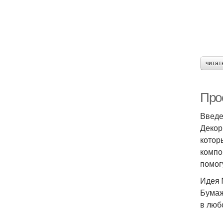
читат
Прос
Введ
Декор
котор
компо
помог
Идея 
Бумаж
в люб