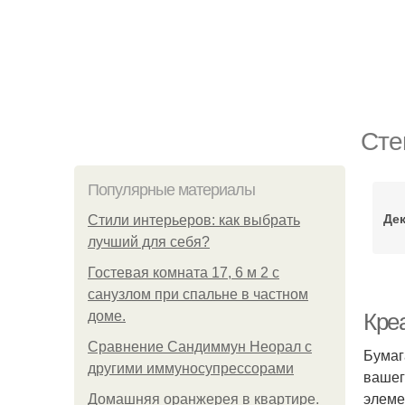
Сте
Популярные материалы
Дек
Стили интерьеров: как выбрать
лучший для себя?
Гостевая комната 17, 6 м 2 с
санузлом при спальне в частном
доме.
Кре
Сравнение Сандиммун Неорал с
Бумаг
другими иммуносупрессорами
вашег
элеме
Домашняя оранжерея в квартире.