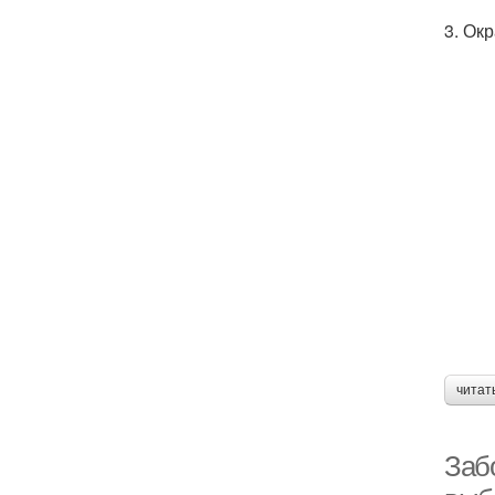
3. Ок
читат
Забо