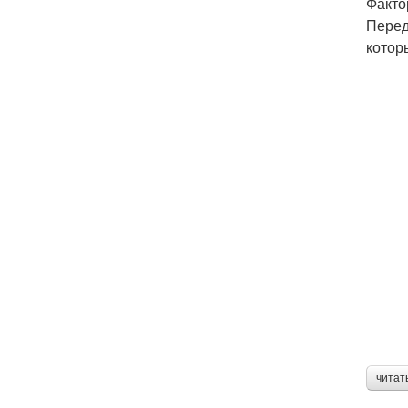
Факто
Перед
котор
читат