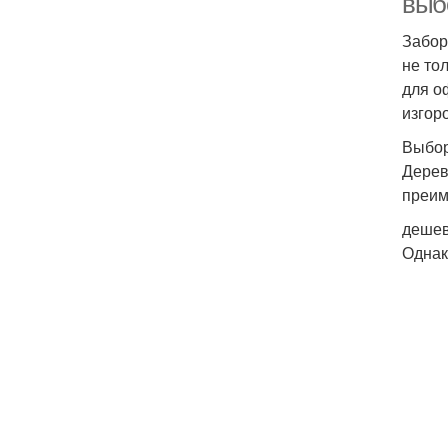
выб
Забор
не то
для о
изгор
Выбор
Дерев
преим
дешев
Однак