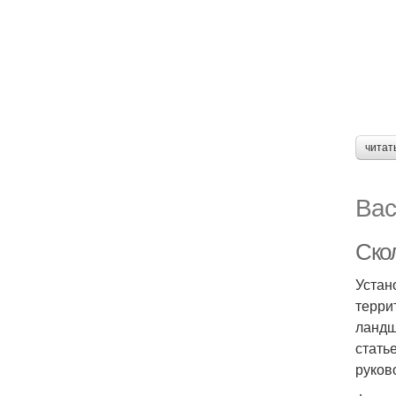
читат
Вас
Скол
Устан
терри
ландш
стать
руков