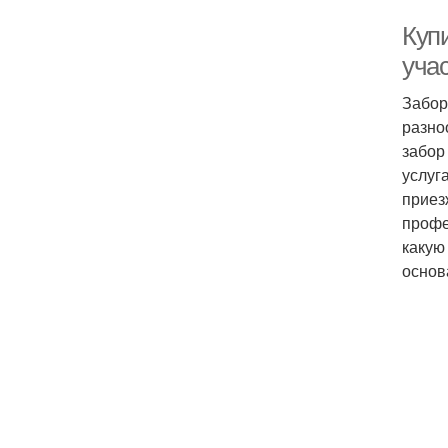
Куп
уча
Забор
разно
забор
услуг
приез
профе
какую
основ