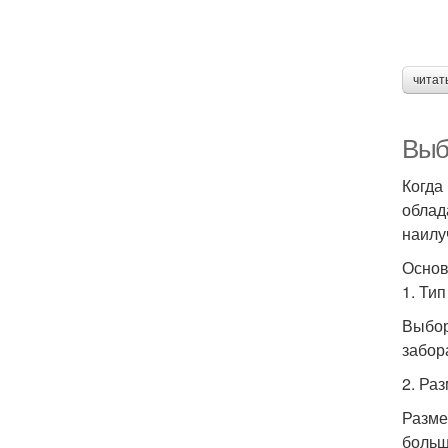
читат
Выб
Когда
облад
наилу
Основ
1. Ти
Выбор
забор
2. Ра
Разме
больш