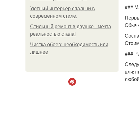
### М
Уютный интерьер спальни в
современном стиле.
Первы
Обычн
Стильный ремонт в двушке - мечта
реальностью стала!
Сосна
Стоим
Чистка обоев: необходимость или
лишнее
### Р
Следу
влият
любой