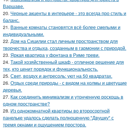
Варшаве.
20.
Черные акценты в интерьере - это всегда про стиль и
баланс.
21.
Ванные комнаты становятся всё более смелыми и
индивидуальными.
22.
Дом на Сицилии стал личным пространством для
творчества и отдыха, созданным в гармонии с природой.
23.
Яркая квартира у фонтана в Риме треви.
24.
Такой хозяйственный шкаф - отличное решение для
тех, кто ценит порядок и функциональность.
25.
Свет, воздух и антресоль: уют на 50 квадратах.
26.
Отдых среди природы - с видом на холмы и цветущие
деревья.
27.
Как соединить минимализм и утонченную роскошь в
одном пространстве?
28.
Из однокомнатной квартиры во второсортной
панельке удалось сделать полноценную "Двушку" с
тремя окнами и ощущением простора.