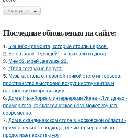
читать дальше →
Последние обновления на сайте:
1.
5 ошибок ремонта, которые стоили нервов.
2.
Её назвали "Гулящей" - и выгнали из дома.
3.
Мне 32, моей девушке 22.
4.
"Твоя сестра не ворует!
5.
Музыка стала отправной точкой этого интерьера:
пространство выстроено вокруг инструментов и
настроения импровизации.
6.
Дом в Нью-йорке с интерьерами Жана - Луи деньо -
пример того, как классическая база может звучать
современно.
7.
Дом в скандинавском стиле в московской области -
пример цельного подхода, где интерьер логично
продолжает архитектуру.