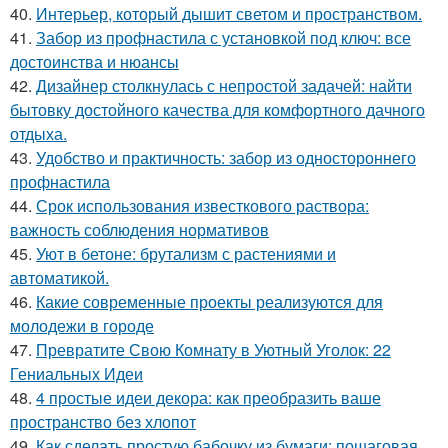
40.
Интерьер, который дышит светом и пространством.
41.
Забор из профнастила с установкой под ключ: все
достоинства и нюансы
42.
Дизайнер столкнулась с непростой задачей: найти
бытовку достойного качества для комфортного дачного
отдыха.
43.
Удобство и практичность: забор из одностороннего
профнастила
44.
Срок использования известкового раствора:
важность соблюдения нормативов
45.
Уют в бетоне: брутализм с растениями и
автоматикой.
46.
Какие современные проекты реализуются для
молодежи в городе
47.
Превратите Свою Комнату в Уютный Уголок: 22
Гениальных Идеи
48.
4 простые идеи декора: как преобразить ваше
пространство без хлопот
49.
Как сделать простую бабочку из бумаги: пошаговая