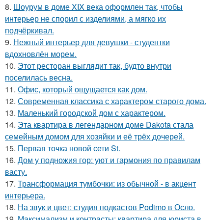
8.
Шоурум в доме XIX века оформлен так, чтобы
интерьер не спорил с изделиями, а мягко их
подчёркивал.
9.
Нежный интерьер для девушки - студентки
вдохновлён морем.
10.
Этот ресторан выглядит так, будто внутри
поселилась весна.
11.
Офис, который ощущается как дом.
12.
Современная классика с характером старого дома.
13.
Маленький городской дом с характером.
14.
Эта квартира в легендарном доме Dakota стала
семейным домом для хозяйки и её трёх дочерей.
15.
Первая точка новой сети St.
16.
Дом у подножия гор: уют и гармония по правилам
васту.
17.
Трансформация тумбочки: из обычной - в акцент
интерьера.
18.
На звук и цвет: студия подкастов Podimo в Осло.
19.
Максимализм и контрасты: квартира для юриста в