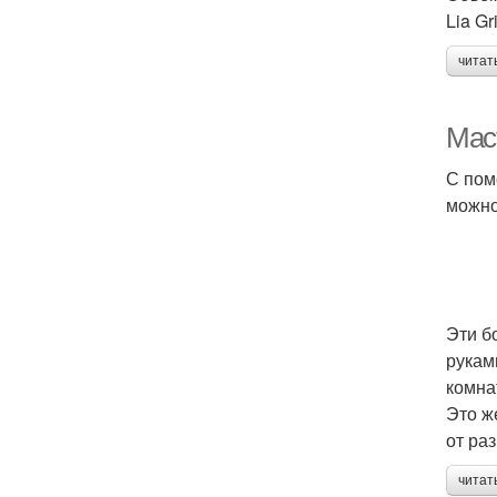
Lia Gri
читат
Мас
С пом
можно
Эти б
рукам
комна
Это ж
от ра
читат