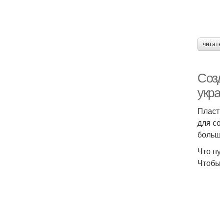
читат
Соз
укр
Пласт
для с
больш
Что н
Чтобы