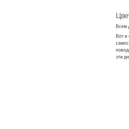
Цве
Всем 
Вот и
самос
повод
эти дн