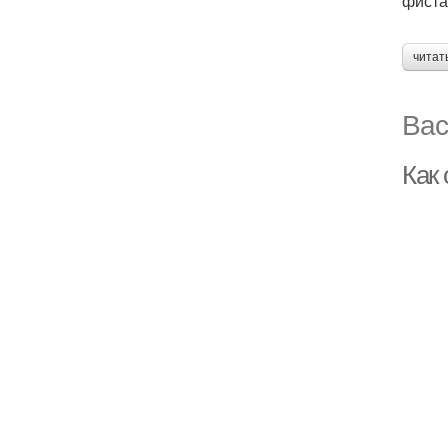
фиста
читат
Вас
Как 