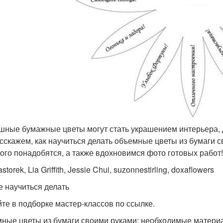
шные бумажные цветы могут стать украшением интерьера, 
сскажем, как научиться делать объемные цветы из бумаги 
того понадобятся, а также вдохновимся фото готовых работ!
astorek, Lia Griffith, Jessie Chui, suzonnestirling, doxaflowers
е научиться делать
айте в подборке мастер-классов по ссылке.
ные цветы из бумаги своими руками: необходимые матер