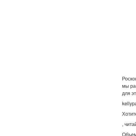
Роско
мы ра
для э
kellyp
Хотит
, чит
Объем