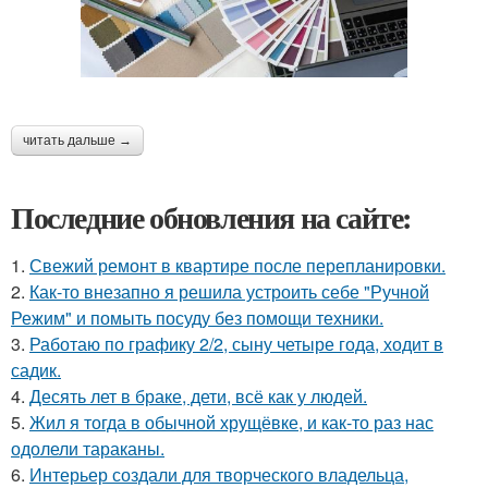
читать дальше →
Последние обновления на сайте:
1.
Свежий ремонт в квартире после перепланировки.
2.
Как-то внезапно я решила устроить себе "Ручной
Режим" и помыть посуду без помощи техники.
3.
Работаю по графику 2/2, сыну четыре года, ходит в
садик.
4.
Десять лет в браке, дети, всё как у людей.
5.
Жил я тогда в обычной хрущёвке, и как-то раз нас
одолели тараканы.
6.
Интерьер создали для творческого владельца,