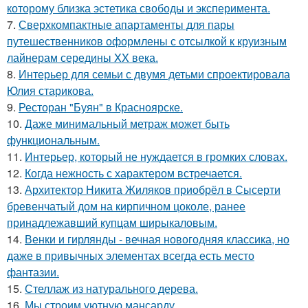
которому близка эстетика свободы и эксперимента.
7.
Сверхкомпактные апартаменты для пары
путешественников оформлены с отсылкой к круизным
лайнерам середины XX века.
8.
Интерьер для семьи с двумя детьми спроектировала
Юлия старикова.
9.
Ресторан "Буян" в Красноярске.
10.
Даже минимальный метраж может быть
функциональным.
11.
Интерьер, который не нуждается в громких словах.
12.
Когда нежность с характером встречается.
13.
Архитектор Никита Жиляков приобрёл в Сысерти
бревенчатый дом на кирпичном цоколе, ранее
принадлежавший купцам ширыкаловым.
14.
Венки и гирлянды - вечная новогодняя классика, но
даже в привычных элементах всегда есть место
фантазии.
15.
Стеллаж из натурального дерева.
16.
Мы строим уютную мансарду.