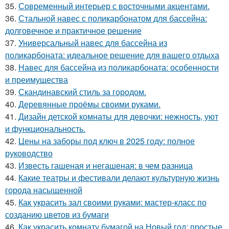
35.
Современный интерьер с восточными акцентами.
36.
Стальной навес с поликарбонатом для бассейна:
долговечное и практичное решение
37.
Универсальный навес для бассейна из
поликарбоната: идеальное решение для вашего отдыха
38.
Навес для бассейна из поликарбоната: особенности
и преимущества
39.
Скандинавский стиль за городом.
40.
Деревянные проёмы своими руками.
41.
Дизайн детской комнаты для девочки: нежность, уют
и функциональность.
42.
Цены на заборы под ключ в 2025 году: полное
руководство
43.
Известь гашеная и негашеная: в чем разница
44.
Какие театры и фестивали делают культурную жизнь
города насыщенной
45.
Как украсить зал своими руками: мастер-класс по
созданию цветов из бумаги
46.
Как украсить комнату бумагой на Новый год: простые