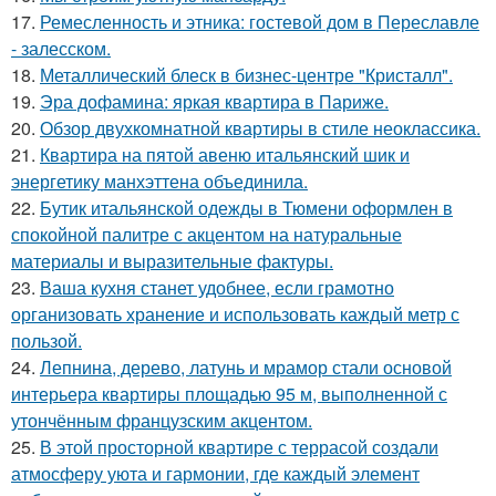
17.
Ремесленность и этника: гостевой дом в Переславле
- залесском.
18.
Металлический блеск в бизнес-центре "Кристалл".
19.
Эра дофамина: яркая квартира в Париже.
20.
Обзор двухкомнатной квартиры в стиле неоклассика.
21.
Квартира на пятой авеню итальянский шик и
энергетику манхэттена объединила.
22.
Бутик итальянской одежды в Тюмени оформлен в
спокойной палитре с акцентом на натуральные
материалы и выразительные фактуры.
23.
Ваша кухня станет удобнее, если грамотно
организовать хранение и использовать каждый метр с
пользой.
24.
Лепнина, дерево, латунь и мрамор стали основой
интерьера квартиры площадью 95 м, выполненной с
утончённым французским акцентом.
25.
В этой просторной квартире с террасой создали
атмосферу уюта и гармонии, где каждый элемент