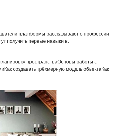
одаватели платформы рассказывают о профессии
гут получить первые навыки в.
 планировку пространстваОсновы работы с
иКак создавать трёхмерную модель объектаКак