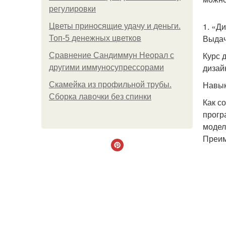
регулировки
1. «Д
Цветы приносящие удачу и деньги.
Выдач
Топ-5 денежных цветков
Курс 
Сравнение Сандиммун Неорал с
дизай
другими иммуносупрессорами
Навык
Скамейка из профильной трубы.
Сборка лавочки без спинки
Как с
прогр
модел
Преи