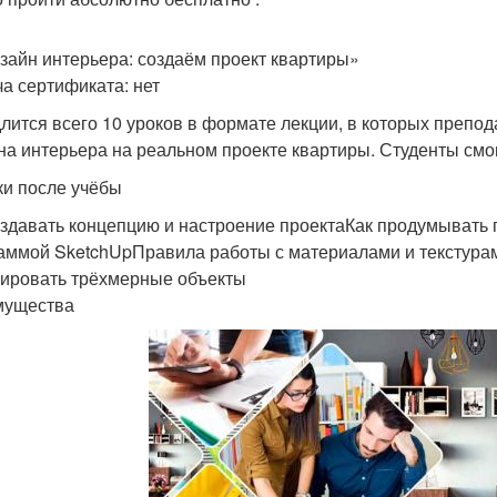
изайн интерьера: создаём проект квартиры»
а сертификата: нет
длится всего 10 уроков в формате лекции, в которых преп
на интерьера на реальном проекте квартиры. Студенты смо
и после учёбы
оздавать концепцию и настроение проектаКак продумывать
аммой SketchUpПравила работы с материалами и текстурам
ировать трёхмерные объекты
мущества