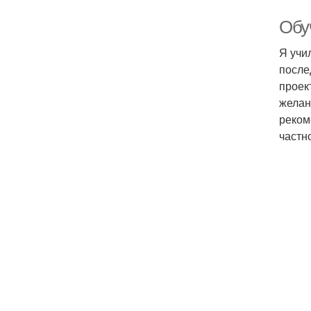
Обу
Я учи
после
проек
желан
реком
частн