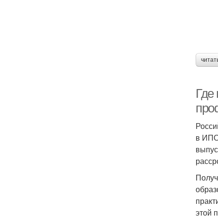
читат
Где
про
Росси
в ИПО
выпус
расср
Получ
образ
практ
этой 