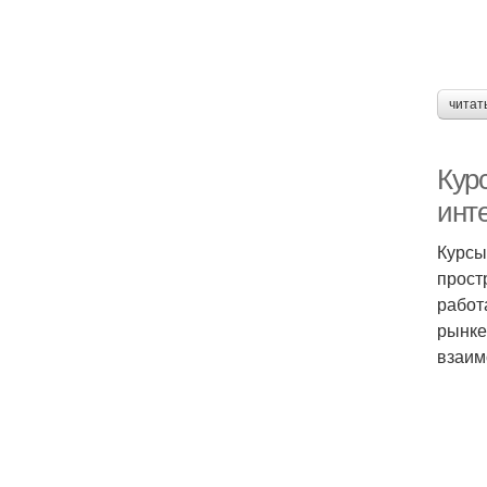
читат
Кур
инт
Курсы
прост
работ
рынке
взаим