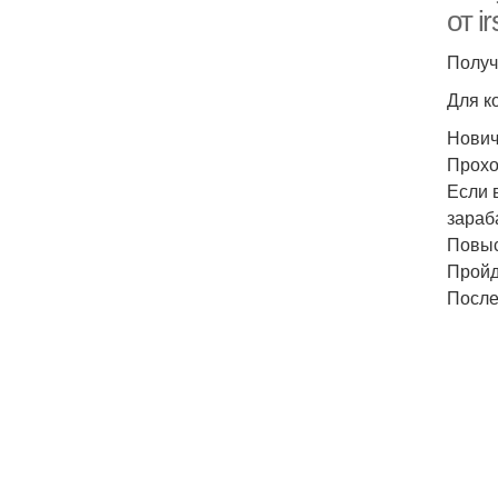
от i
Получ
Для к
Нович
Прохо
Если 
зараб
Повыс
Пройд
После