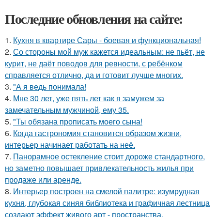
Последние обновления на сайте:
1.
Кухня в квартире Сары - боевая и функциональная!
2.
Со стороны мой муж кажется идеальным: не пьёт, не
курит, не даёт поводов для ревности, с ребёнком
справляется отлично, да и готовит лучше многих.
3.
"А я ведь понимала!
4.
Мне 30 лет, уже пять лет как я замужем за
замечательным мужчиной, ему 35.
5.
"Ты обязана прописать моего сына!
6.
Когда гастрономия становится образом жизни,
интерьер начинает работать на неё.
7.
Панорамное остекление стоит дороже стандартного,
но заметно повышает привлекательность жилья при
продаже или аренде.
8.
Интерьер построен на смелой палитре: изумрудная
кухня, глубокая синяя библиотека и графичная лестница
создают эффект живого арт - пространства.