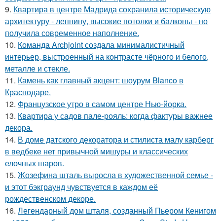
9.
Квартира в центре Мадрида сохранила историческую
архитектуру - лепнину, высокие потолки и балконы - но
получила современное наполнение.
10.
Команда Archjoint создала минималистичный
интерьер, выстроенный на контрасте чёрного и белого,
металле и стекле.
11.
Камень как главный акцент: шоурум Blanco в
Краснодаре.
12.
Французское утро в самом центре Нью-йорка.
13.
Квартира у садов пале-рояль: когда фактуры важнее
декора.
14.
В доме датского декоратора и стилиста малу карберг
в ведбеке нет привычной мишуры и классических
елочных шаров.
15.
Жозефина шталь выросла в художественной семье -
и этот бэкграунд чувствуется в каждом её
рождественском декоре.
16.
Легендарный дом шталя, созданный Пьером Кенигом