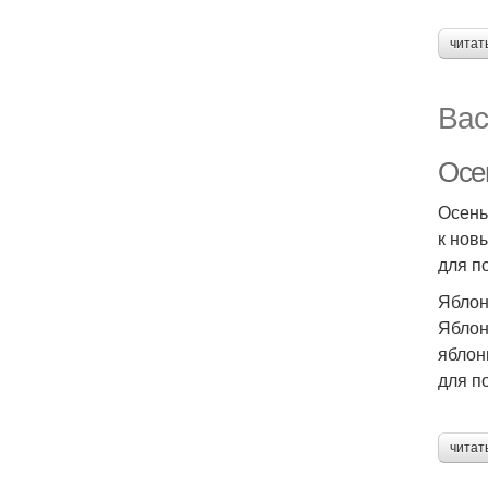
читат
Вас
Осе
Осень
к нов
для п
Ябло
Яблон
яблон
для п
читат