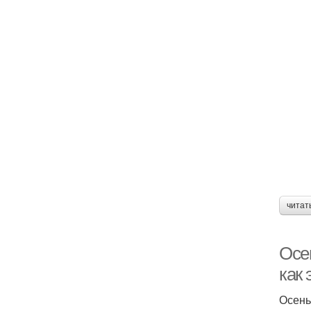
читат
Осе
как 
Осень