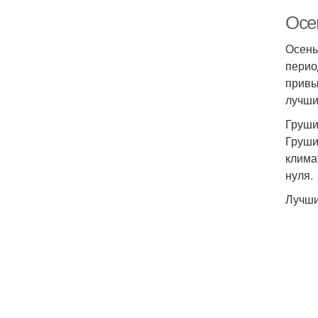
Осе
Осень
перио
привы
лучши
Груш
Груши
клима
нуля.
Лучши