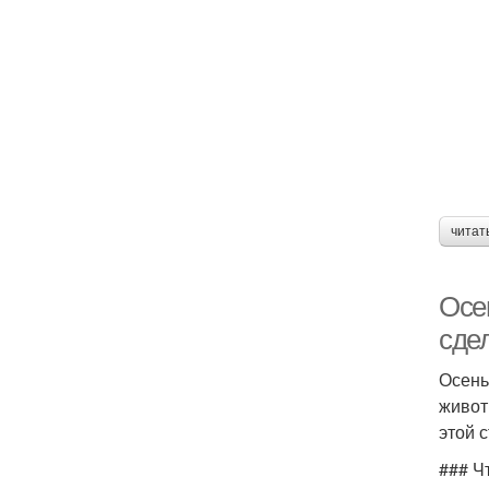
читат
Осе
сде
Осень
живот
этой 
### Ч