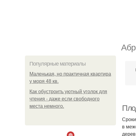
Абр
Популярные материалы
Маленькая, но практичная квартира
у моря 48 кв.
Как обустроить уютный уголок для
чтения - даже если свободного
места немного.
Пло
Сроки
в меж
дерев