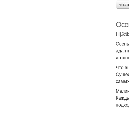
читат
Осен
пра
Осень
адапт
ягодн
Что в
Сущес
самых
Малин
Кажды
подхо