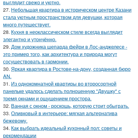
выглядит свежо и уютно.
27.
Небольшая квартира в историческом центре Казани
стала уютным пространством для девушки, которая
много путешествует.
28.
Кухня в неоклассическом стиле всегда выглядит
элегантно и утончённо.
29.
Дом художника шепарда фейри в Лос-анджелесе -
это пример того, как архитектура и природа могут
сосуществовать в гармонии.
30.
Яркая квартира в Ростове-на-дону, созданная бюро
AN.
31.
Из однокомнатной квартиры во второсортной
панельке удалось сделать полноценную "Двушку" с
тремя окнами и ощущением простора.
32.
Ванная с окном - роскошь, которую стоит обыграть.
33.
Оливковый в интерьере: мягкая альтернатива
бежевому.
34.
Как выбрать идеальный кухонный пол: советы и
рекомендации