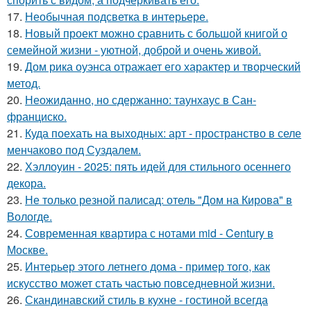
17.
Необычная подсветка в интерьере.
18.
Новый проект можно сравнить с большой книгой о
семейной жизни - уютной, доброй и очень живой.
19.
Дом рика оуэнса отражает его характер и творческий
метод.
20.
Неожиданно, но сдержанно: таунхаус в Сан-
франциско.
21.
Куда поехать на выходных: арт - пространство в селе
менчаково под Суздалем.
22.
Хэллоуин - 2025: пять идей для стильного осеннего
декора.
23.
Не только резной палисад: отель "Дом на Кирова" в
Вологде.
24.
Современная квартира с нотами mid - Century в
Москве.
25.
Интерьер этого летнего дома - пример того, как
искусство может стать частью повседневной жизни.
26.
Скандинавский стиль в кухне - гостиной всегда