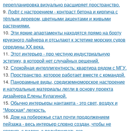
перепланировка визуально расширяет пространство.
9.
Лофт с настроением - контраст бетона и кирпича с
тёплым деревом, цветными акцентами и живыми
растениями.
10.
Эти яркие апартаменты находятся прямо на борту
круизного лайнера и отсылают к эстетике морских судов
середины XX века.
11.
Этот интерьер - про честную индустриальную
эстетику, в которой нет случайных решений.
12.
Спокойная интеллигентность: квартира рядом с МГУ.
13.
Пространство, которое работает вместе с командой.
14.
Панорамные виды, средиземноморское настроение
и натуральные материалы легли в основу проекта
дизайнера Елены Кулагиной.
15.
Обычно интерьеры нантакета - это свет, воздух и
"Морская" легкость.
16.
Дом на побережье стал почти продолжением
пейзажа - весь интерьер словно создан, чтобы не
спорить с видом, а подчёркивать его.