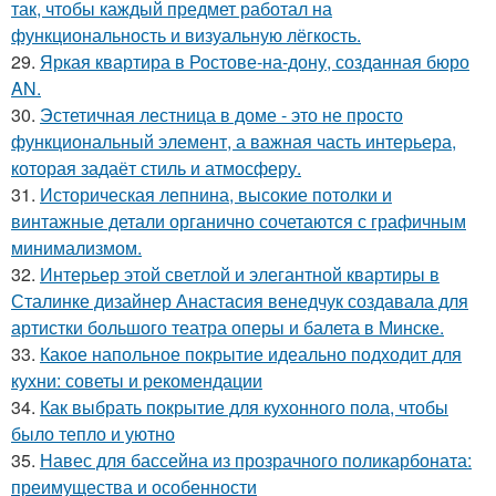
так, чтобы каждый предмет работал на
функциональность и визуальную лёгкость.
29.
Яркая квартира в Ростове-на-дону, созданная бюро
AN.
30.
Эстетичная лестница в доме - это не просто
функциональный элемент, а важная часть интерьера,
которая задаёт стиль и атмосферу.
31.
Историческая лепнина, высокие потолки и
винтажные детали органично сочетаются с графичным
минимализмом.
32.
Интерьер этой светлой и элегантной квартиры в
Сталинке дизайнер Анастасия венедчук создавала для
артистки большого театра оперы и балета в Минске.
33.
Какое напольное покрытие идеально подходит для
кухни: советы и рекомендации
34.
Как выбрать покрытие для кухонного пола, чтобы
было тепло и уютно
35.
Навес для бассейна из прозрачного поликарбоната:
преимущества и особенности