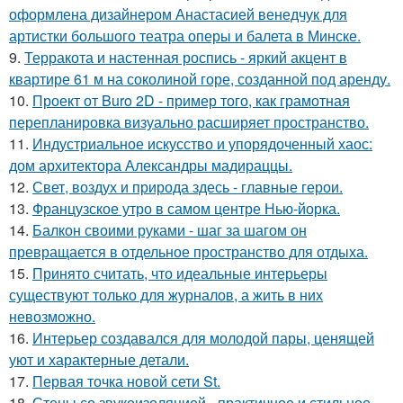
оформлена дизайнером Анастасией венедчук для
артистки большого театра оперы и балета в Минске.
9.
Терракота и настенная роспись - яркий акцент в
квартире 61 м на соколиной горе, созданной под аренду.
10.
Проект от Buro 2D - пример того, как грамотная
перепланировка визуально расширяет пространство.
11.
Индустриальное искусство и упорядоченный хаос:
дом архитектора Александры мадираццы.
12.
Свет, воздух и природа здесь - главные герои.
13.
Французское утро в самом центре Нью-йорка.
14.
Балкон своими руками - шаг за шагом он
превращается в отдельное пространство для отдыха.
15.
Принято считать, что идеальные интерьеры
существуют только для журналов, а жить в них
невозможно.
16.
Интерьер создавался для молодой пары, ценящей
уют и характерные детали.
17.
Первая точка новой сети St.
18.
Стены со звукоизоляцией - практичное и стильное