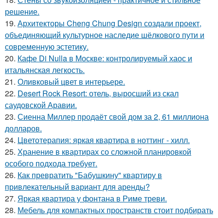
решение.
19.
Архитекторы Cheng Chung Design создали проект,
объединяющий культурное наследие шёлкового пути и
современную эстетику.
20.
Кафе Di Nulla в Москве: контролируемый хаос и
итальянская легкость.
21.
Оливковый цвет в интерьере.
22.
Desert Rock Resort: отель, выросший из скал
саудовской Аравии.
23.
Сиенна Миллер продаёт свой дом за 2, 61 миллиона
долларов.
24.
Цветотерапия: яркая квартира в ноттинг - хилл.
25.
Хранение в квартирах со сложной планировкой
особого подхода требует.
26.
Как превратить "Бабушкину" квартиру в
привлекательный вариант для аренды?
27.
Яркая квартира у фонтана в Риме треви.
28.
Мебель для компактных пространств стоит подбирать