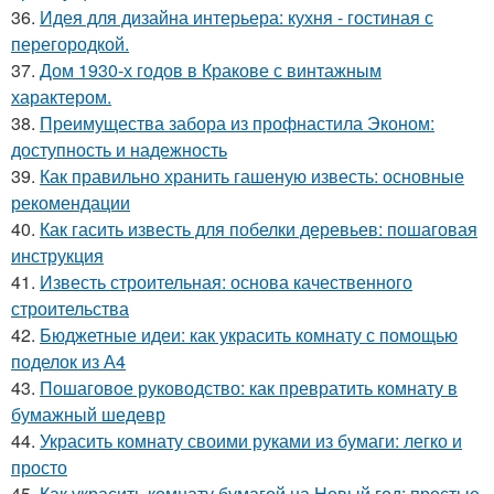
36.
Идея для дизайна интерьера: кухня - гостиная с
перегородкой.
37.
Дом 1930-х годов в Кракове с винтажным
характером.
38.
Преимущества забора из профнастила Эконом:
доступность и надежность
39.
Как правильно хранить гашеную известь: основные
рекомендации
40.
Как гасить известь для побелки деревьев: пошаговая
инструкция
41.
Известь строительная: основа качественного
строительства
42.
Бюджетные идеи: как украсить комнату с помощью
поделок из А4
43.
Пошаговое руководство: как превратить комнату в
бумажный шедевр
44.
Украсить комнату своими руками из бумаги: легко и
просто
45.
Как украсить комнату бумагой на Новый год: простые