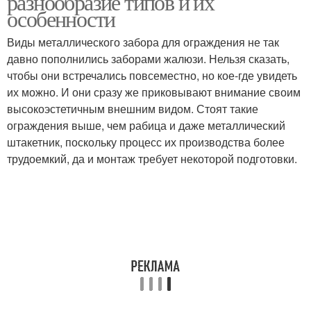
разнообразие типов и их
особенности
Виды металлического забора для ограждения не так
давно пополнились заборами жалюзи. Нельзя сказать,
Заборы в зависимости
Забор из профиля
чтобы они встречались повсеместно, но кое-где увидеть
их можно. И они сразу же приковывают внимание своим
высокоэстетичным внешним видом. Стоят такие
ограждения выше, чем рабица и даже металлический
Красивые заборы
Железные заборы
штакетник, поскольку процесс их производства более
трудоемкий, да и монтаж требует некоторой подготовки.
Ограждения из металла
Забор из профнастила
Материал для забора