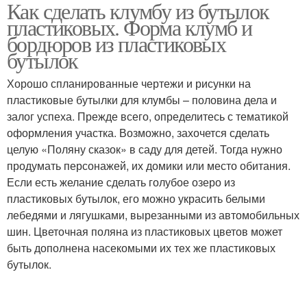
Как сделать клумбу из бутылок
Ограждение из
Бутылки для клумбы
пластиковых. Форма клумб и
пластиковых бутылок
бордюров из пластиковых
бутылок
Забор из пластиковых
Лебеди из пластиковых
Хорошо спланированные чертежи и рисунки на
бутылок
бутылок
пластиковые бутылки для клумбы – половина дела и
залог успеха. Прежде всего, определитесь с тематикой
оформления участка. Возможно, захочется сделать
целую «Поляну сказок» в саду для детей. Тогда нужно
Лебедь из бутылок
продумать персонажей, их домики или место обитания.
Если есть желание сделать голубое озеро из
пластиковых бутылок, его можно украсить белыми
лебедями и лягушками, вырезанными из автомобильных
шин. Цветочная поляна из пластиковых цветов может
быть дополнена насекомыми их тех же пластиковых
бутылок.