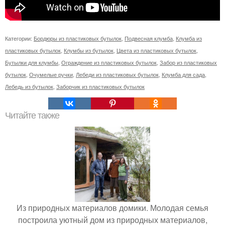
Категории:
Бордюры из пластиковых бутылок
,
Подвесная клумба
,
Клумба из
пластиковых бутылок
,
Клумбы из бутылок
,
Цвета из пластиковых бутылок
,
Бутылки для клумбы
,
Ограждение из пластиковых бутылок
,
Забор из пластиковых
бутылок
,
Очумелые ручки
,
Лебеди из пластиковых бутылок
,
Клумба для сада
,
Лебедь из бутылок
,
Заборчик из пластиковых бутылок
Читайте также
Из природных материалов домики. Молодая семья
построила уютный дом из природных материалов,