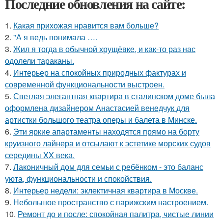
Последние обновления на сайте:
1.
Какая прихожая нравится вам больше?
2.
"А я ведь понимала ….
3.
Жил я тогда в обычной хрущёвке, и как-то раз нас
одолели тараканы.
4.
Интерьер на спокойных природных фактурах и
современной функциональности выстроен.
5.
Светлая элегантная квартира в сталинском доме была
оформлена дизайнером Анастасией венедчук для
артистки большого театра оперы и балета в Минске.
6.
Эти яркие апартаменты находятся прямо на борту
круизного лайнера и отсылают к эстетике морских судов
середины XX века.
7.
Лаконичный дом для семьи с ребёнком - это баланс
уюта, функциональности и спокойствия.
8.
Интерьер недели: эклектичная квартира в Москве.
9.
Небольшое пространство с парижским настроением.
10.
Ремонт до и после: спокойная палитра, чистые линии