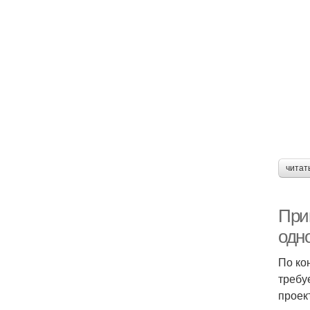
читат
При
одн
По ко
требу
проек