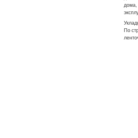
дома,
экспл
Уклад
По ст
ленто