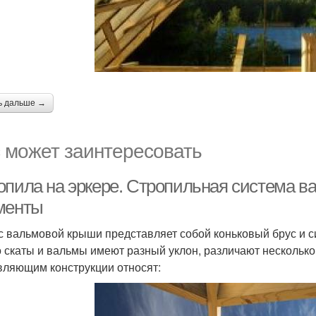
ь дальше →
 может заинтересовать
опила на эркере. Стропильная система в
менты
с вальмовой крыши представляет собой коньковый брус и с
то скаты и вальмы имеют разный уклон, различают нескольк
вляющим конструкции относят: