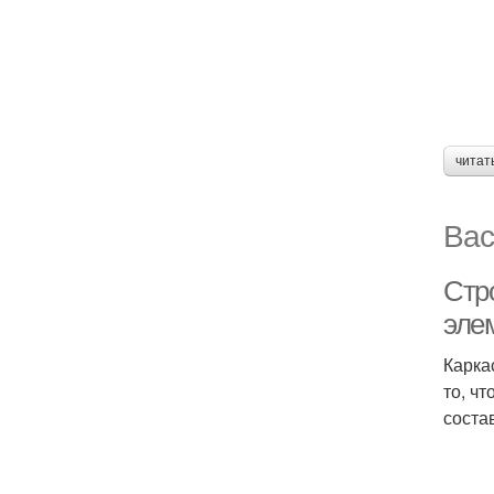
читат
Вас
Стр
эле
Карка
то, ч
соста