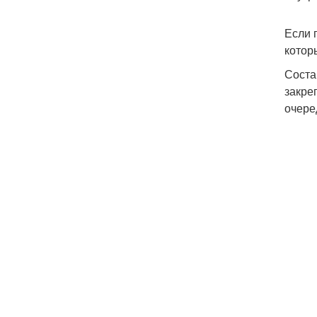
Если 
котор
Соста
закре
очере