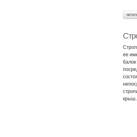
читат
Стр
Строп
ее им
балок
посре
состо
непос
строп
крыш.