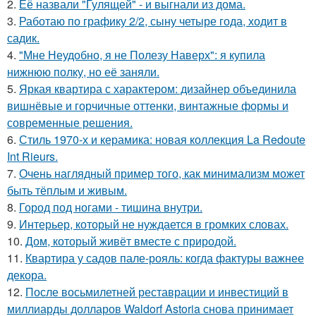
2.
Её назвали "Гулящей" - и выгнали из дома.
3.
Работаю по графику 2/2, сыну четыре года, ходит в
садик.
4.
"Мне Неудобно, я не Полезу Наверх": я купила
нижнюю полку, но её заняли.
5.
Яркая квартира с характером: дизайнер объединила
вишнёвые и горчичные оттенки, винтажные формы и
современные решения.
6.
Стиль 1970-х и керамика: новая коллекция La Redoute
Int Rieurs.
7.
Очень наглядный пример того, как минимализм может
быть тёплым и живым.
8.
Город под ногами - тишина внутри.
9.
Интерьер, который не нуждается в громких словах.
10.
Дом, который живёт вместе с природой.
11.
Квартира у садов пале-рояль: когда фактуры важнее
декора.
12.
После восьмилетней реставрации и инвестиций в
миллиарды долларов Waldorf Astoria снова принимает