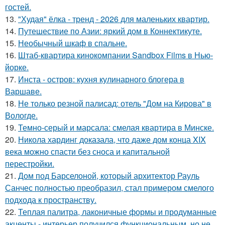
гостей.
13.
"Худая" ёлка - тренд - 2026 для маленьких квартир.
14.
Путешествие по Азии: яркий дом в Коннектикуте.
15.
Необычный шкаф в спальне.
16.
Штаб-квартира кинокомпании Sandbox Films в Нью-
йорке.
17.
Инста - остров: кухня кулинарного блогера в
Варшаве.
18.
Не только резной палисад: отель "Дом на Кирова" в
Вологде.
19.
Темно-серый и марсала: смелая квартира в Минске.
20.
Никола хардинг доказала, что даже дом конца XIX
века можно спасти без сноса и капитальной
перестройки.
21.
Дом под Барселоной, который архитектор Рауль
Санчес полностью преобразил, стал примером смелого
подхода к пространству.
22.
Теплая палитра, лаконичные формы и продуманные
акценты - интерьер получился функциональным, но не