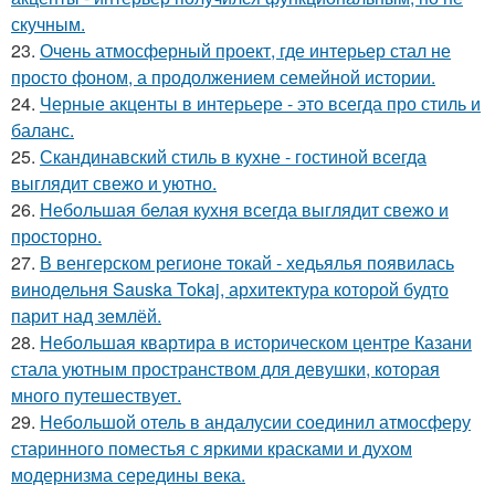
скучным.
23.
Очень атмосферный проект, где интерьер стал не
просто фоном, а продолжением семейной истории.
24.
Черные акценты в интерьере - это всегда про стиль и
баланс.
25.
Скандинавский стиль в кухне - гостиной всегда
выглядит свежо и уютно.
26.
Небольшая белая кухня всегда выглядит свежо и
просторно.
27.
В венгерском регионе токай - хедьялья появилась
винодельня Sauska Tokaj, архитектура которой будто
парит над землёй.
28.
Небольшая квартира в историческом центре Казани
стала уютным пространством для девушки, которая
много путешествует.
29.
Небольшой отель в андалусии соединил атмосферу
старинного поместья с яркими красками и духом
модернизма середины века.