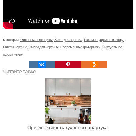
Категории:
Основные принципы
,
Багет для зеркала
,
Рекомендации по выбору
,
Багет к картине
,
Рамки для картины
,
Современные фоторамки
,
Виртуальное
оформление
Читайте также
Оригинальность кухонного фартука.