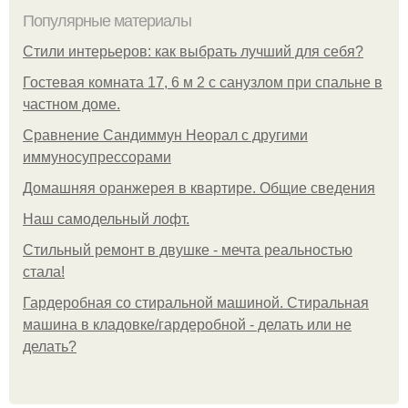
Популярные материалы
Стили интерьеров: как выбрать лучший для себя?
Гостевая комната 17, 6 м 2 с санузлом при спальне в
частном доме.
Сравнение Сандиммун Неорал с другими
иммуносупрессорами
Домашняя оранжерея в квартире. Общие сведения
Наш самодельный лофт.
Стильный ремонт в двушке - мечта реальностью
стала!
Гардеробная со стиральной машиной. Стиральная
машина в кладовке/гардеробной - делать или не
делать?