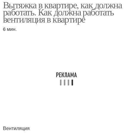
Вытяжка в квартире, как должна
Вентиляция в
Вентиляция в
работать. Как должна работать
многоквартирном доме
многоэтажном доме
вентиляция в квартире
6 мин.
Вентиляция в частном
доме
Вентиляция