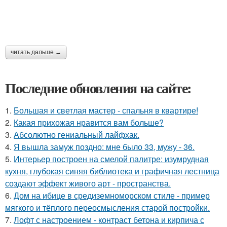
читать дальше →
Последние обновления на сайте:
1.
Большая и светлая мастер - спальня в квартире!
2.
Какая прихожая нравится вам больше?
3.
Абсолютно гениальный лайфхак.
4.
Я вышла замуж поздно: мне было 33, мужу - 36.
5.
Интерьер построен на смелой палитре: изумрудная
кухня, глубокая синяя библиотека и графичная лестница
создают эффект живого арт - пространства.
6.
Дом на ибице в средиземноморском стиле - пример
мягкого и тёплого переосмысления старой постройки.
7.
Лофт с настроением - контраст бетона и кирпича с