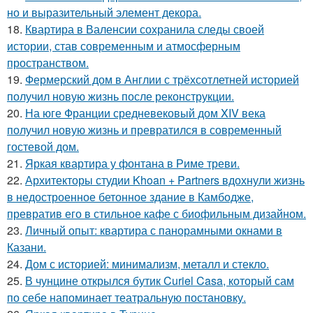
но и выразительный элемент декора.
18.
Квартира в Валенсии сохранила следы своей
истории, став современным и атмосферным
пространством.
19.
Фермерский дом в Англии с трёхсотлетней историей
получил новую жизнь после реконструкции.
20.
На юге Франции средневековый дом XIV века
получил новую жизнь и превратился в современный
гостевой дом.
21.
Яркая квартира у фонтана в Риме треви.
22.
Архитекторы студии Khoan + Partners вдохнули жизнь
в недостроенное бетонное здание в Камбодже,
превратив его в стильное кафе с биофильным дизайном.
23.
Личный опыт: квартира с панорамными окнами в
Казани.
24.
Дом с историей: минимализм, металл и стекло.
25.
В чунцине открылся бутик Curiel Casa, который сам
по себе напоминает театральную постановку.