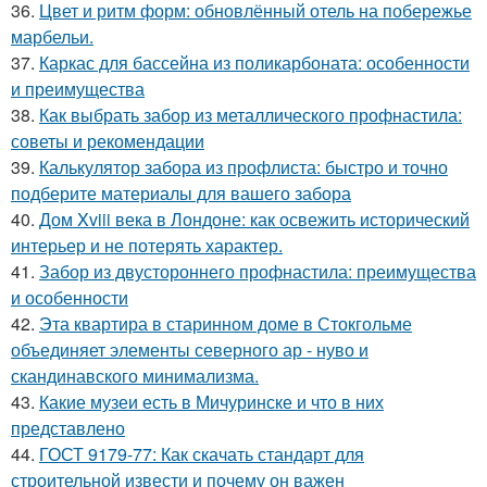
36.
Цвет и ритм форм: обновлённый отель на побережье
марбельи.
37.
Каркас для бассейна из поликарбоната: особенности
и преимущества
38.
Как выбрать забор из металлического профнастила:
советы и рекомендации
39.
Калькулятор забора из профлиста: быстро и точно
подберите материалы для вашего забора
40.
Дом Xviii века в Лондоне: как освежить исторический
интерьер и не потерять характер.
41.
Забор из двустороннего профнастила: преимущества
и особенности
42.
Эта квартира в старинном доме в Стокгольме
объединяет элементы северного ар - нуво и
скандинавского минимализма.
43.
Какие музеи есть в Мичуринске и что в них
представлено
44.
ГОСТ 9179-77: Как скачать стандарт для
строительной извести и почему он важен