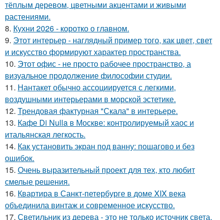
тёплым деревом, цветными акцентами и живыми
растениями.
8.
Кухни 2026 - коротко о главном.
9.
Этот интерьер - наглядный пример того, как цвет, свет
и искусство формируют характер пространства.
10.
Этот офис - не просто рабочее пространство, а
визуальное продолжение философии студии.
11.
Нантакет обычно ассоциируется с легкими,
воздушными интерьерами в морской эстетике.
12.
Трендовая фактурная "Скала" в интерьере.
13.
Кафе Di Nulla в Москве: контролируемый хаос и
итальянская легкость.
14.
Как установить экран под ванну: пошагово и без
ошибок.
15.
Очень выразительный проект для тех, кто любит
смелые решения.
16.
Квартира в Санкт-петербурге в доме XIX века
объединила винтаж и современное искусство.
17.
Светильник из дерева - это не только источник света,