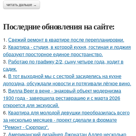
читать дальше →
Последние обновления на сайте:
1.
Свежий ремонт в квартире после перепланировки.
2.
Квартира - студия, в которой кухня, гостиная и лоджия
образуют просторное единое пространство.
3.
Работаю по графику 2/2, сыну четыре года, ходит в
садик.
4.
В тот выходной мы с сестрой засиделись на кухне
допоздна, обсуждали новости и потягивали лёгкое вино.
5.
Вилла Beer в вене - знаковый объект модернизма
1930 года - завершила реставрацию и с марта 2026
откроется для экскурсий.
6.
Квартира для молодой девушки преобразилась всего
за несколько месяцев - проект сделали в формате
"Ремонт - Сюрприз".
7.
Американский дизайнер Джонатан Адлер несколько