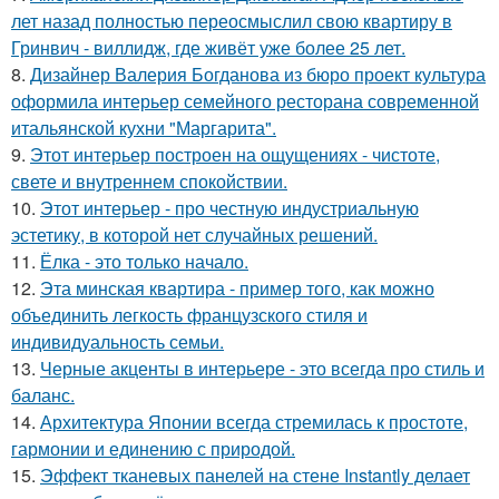
лет назад полностью переосмыслил свою квартиру в
Гринвич - виллидж, где живёт уже более 25 лет.
8.
Дизайнер Валерия Богданова из бюро проект культура
оформила интерьер семейного ресторана современной
итальянской кухни "Маргарита".
9.
Этот интерьер построен на ощущениях - чистоте,
свете и внутреннем спокойствии.
10.
Этот интерьер - про честную индустриальную
эстетику, в которой нет случайных решений.
11.
Ёлка - это только начало.
12.
Эта минская квартира - пример того, как можно
объединить легкость французского стиля и
индивидуальность семьи.
13.
Черные акценты в интерьере - это всегда про стиль и
баланс.
14.
Архитектура Японии всегда стремилась к простоте,
гармонии и единению с природой.
15.
Эффект тканевых панелей на стене Instantly делает