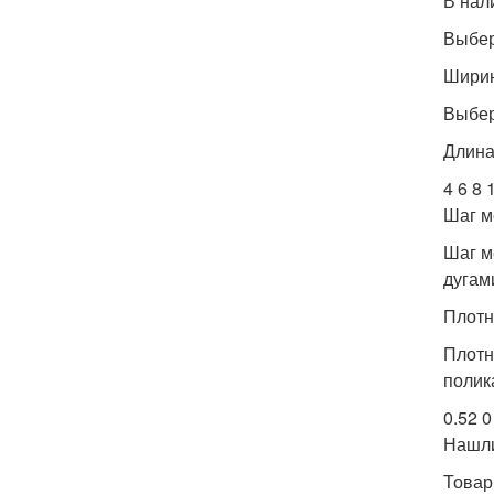
В нал
Выбер
Ширин
Выбер
Длина 
4 6 8 
Шаг м
Шаг м
дугами
Плотн
Плотн
полик
0.52 0
Нашл
Товар