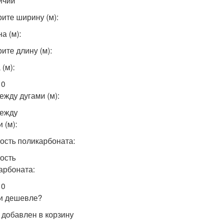
ичии
ите ширину (м):
а (м):
ите длину (м):
(м):
10
ежду дугами (м):
ежду
 (м):
ость поликарбоната:
ость
арбоната:
 0
и дешевле?
 добавлен в корзину