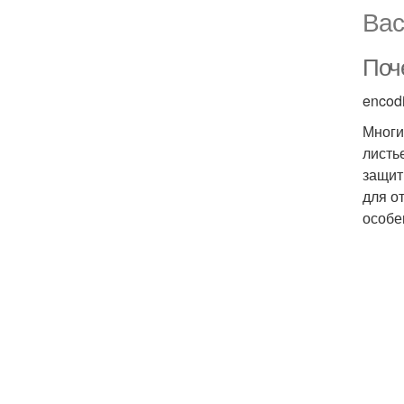
Вас
Поч
encod
Многи
листь
защит
для о
особе