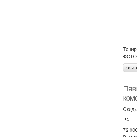
Тонир
ФОТО:
читат
Пав
ком
Скидк
-%
72 00