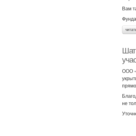
Вам т
Фунда
читат
Шат
уча
ООО «
укрыт
прямо
Благо
не то
Уточн