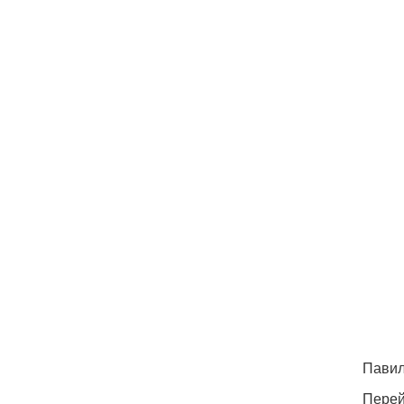
Павил
Перей