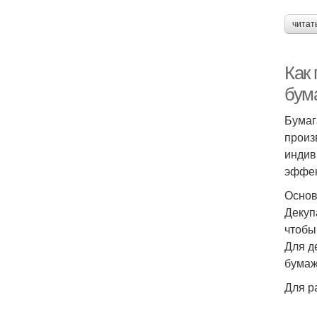
читат
Как
бум
Бумаг
произ
индив
эффек
Основ
Декуп
чтобы
Для д
бумаж
Для р