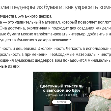
рим шедевры из бумаги: как украсить ком
ущества бумажного декора
а — это удивительный материал, который позволяет воплот
 Она доступна, экологична и подходит для создания как дел
ью бумаги можно transformsировать интерьер, добавить в 
ущества бумажного декора включают:
пность и дешевизна Экологичность Легкость в использова
рсальность в применении Необходимые материалы и инст
оздания бумажных шедевров вам понадобится минимальный
ные из них: