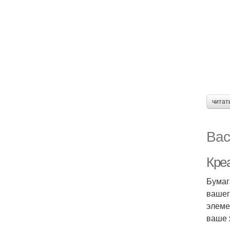
читат
Вас
Кре
Бумаг
вашег
элеме
ваше 