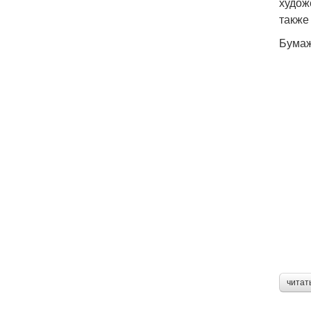
худож
также
Бумаж
читат