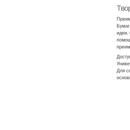
Тво
Преим
Бумаг
идеи.
помощ
преим
Досту
Униве
Для с
основ