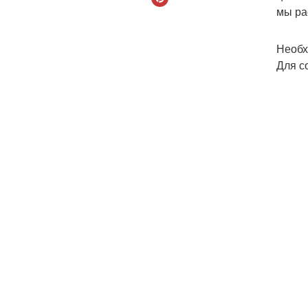
мы ра
Необх
Для с