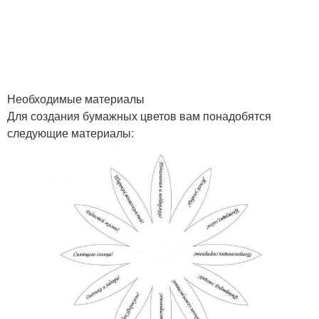
Гофрированная бумага
Офсетная бумага
Необходимые материалы
Для создания бумажных цветов вам понадобятся
Снежинки для
Рождения из бумаги
следующие материалы:
украшения
Украшения к стенам
Украшения для комнаты
Украшения в
Комнаты из бумаги
долгосрочной
перспективе