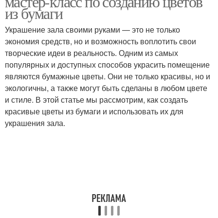
мастер-класс по созданию цветов
из бумаги
Украшение зала своими руками — это не только
экономия средств, но и возможность воплотить свои
Бумажные украшения
Украшения для стен
творческие идеи в реальность. Одним из самых
популярных и доступных способов украсить помещение
являются бумажные цветы. Они не только красивы, но и
экологичны, а также могут быть сделаны в любом цвете
Сезонные украшения
Украшения из бумаги
и стиле. В этой статье мы рассмотрим, как создать
красивые цветы из бумаги и использовать их для
украшения зала.
Фигуры из бумаги
Поделки из бумаги
Украшения для
Крепированная бумага
создания