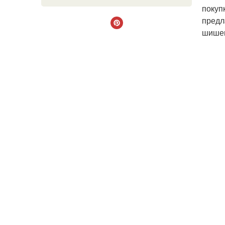
покуп
предл
шишек