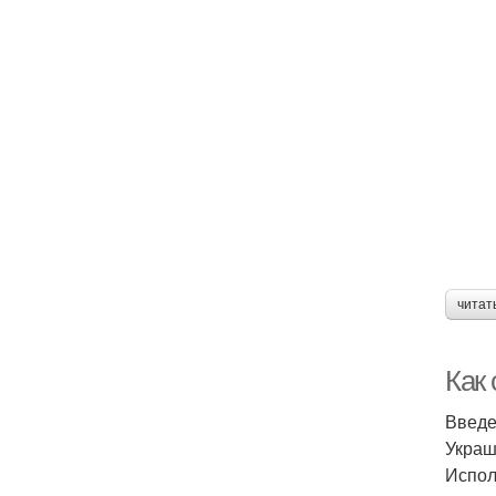
читат
Как
Введ
Украш
Испол