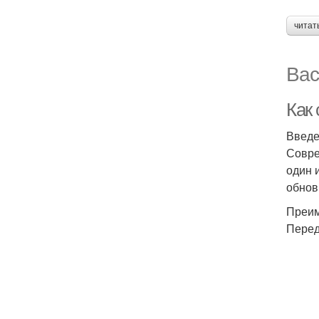
читат
Вас
Как 
Введ
Совре
один 
обнов
Преим
Перед