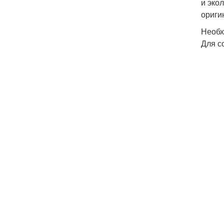
и эко
ориги
Необх
Для с