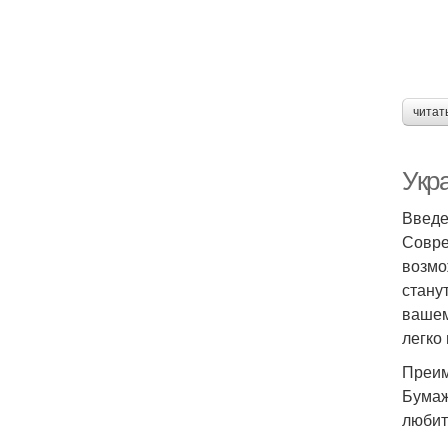
читат
Укра
Введ
Совре
возмо
стану
вашем
легко
Преим
Бумаж
любит