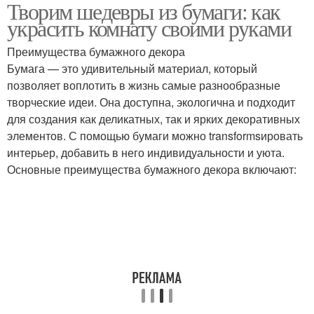
Творим шедевры из бумаги: как
Нестандартные
Поделки для украшения
украсить комнату своими руками
украшения
Преимущества бумажного декора
Бумага — это удивительный материал, который
позволяет воплотить в жизнь самые разнообразные
Комнаты с помощью
Цвета для украшения
творческие идеи. Она доступна, экологична и подходит
для создания как деликатных, так и ярких декоративных
элементов. С помощью бумаги можно transformsировать
интерьер, добавить в него индивидуальности и уюта.
Комнаты из цветной
Основные преимущества бумажного декора включают:
бумаги