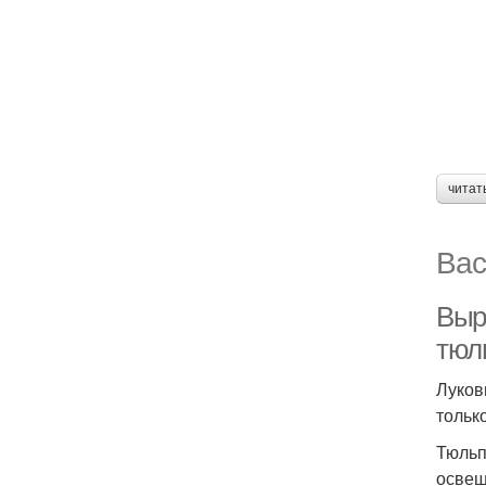
читат
Вас
Выр
тюл
Луков
тольк
Тюльп
освещ