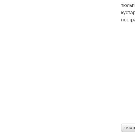
тюльп
куста
постр
читат