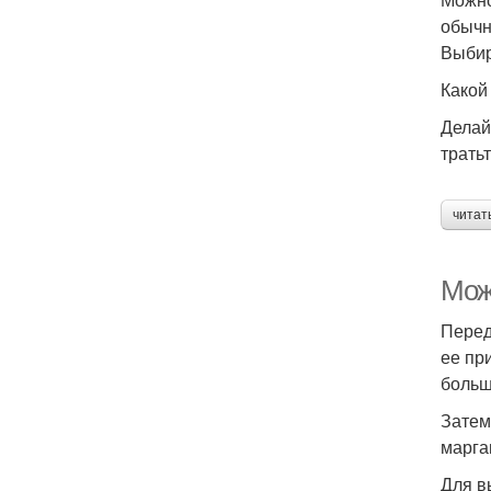
обычн
Выбир
Какой
Делай
трать
читат
Мож
Перед
ее пр
больш
Затем
марга
Для в