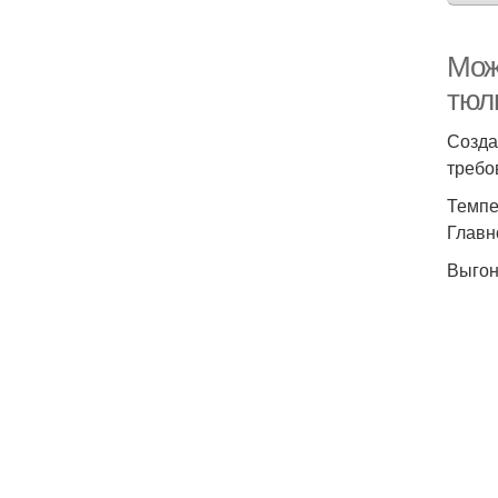
Мож
тюл
Созда
требо
Темпе
Главн
Выгон