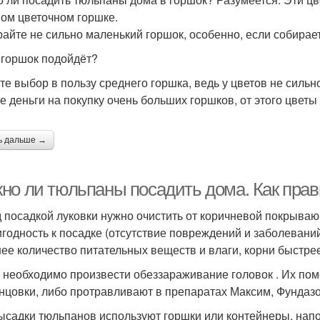
ом цветочном горшке.
айте не сильно маленький горшок, особенно, если собирае
 горшок подойдёт?
те выбор в пользу среднего горшка, ведь у цветов не силь
те деньги на покупку очень больших горшков, от этого цветы
ь дальше →
но ли тюльпаны посадить дома. Как прав
 посадкой луковки нужно очистить от коричневой покрываю
игодность к посадке (отсутствие повреждений и заболеваний
ее количество питательных веществ и влаги, корни быстрее
 необходимо произвести обеззараживание головок . Их пом
нцовки, либо протравливают в препаратах Максим, Фундазо
ысадки тюльпанов используют горшки или контейнеры, напо