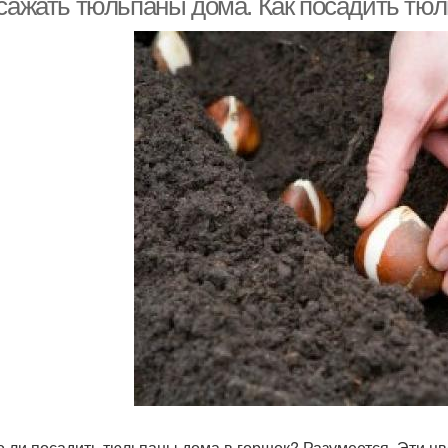
 сажать тюльпаны дома. Как посадить тю
 ли посадить тюльпаны дома в горшок? Разумеется. Эти цв