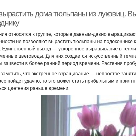
 вырастить дома тюльпаны из луковиц. В
зднику
ния относятся к группе, которые давным-давно выращивают 
нности не позволяют вырастить тюльпаны на подоконнике к
. Единственный выход — ускоренное выращивание в теплиц
менные цветоводы. Для них создается искусственный темп
ы зацвести в более ранний период времени. Растения проб
 заметить, что экстренное взращивание — непростое занят
все пойдет удачно, то это может стать прибыльным и прия
ься цветения раньше времени.