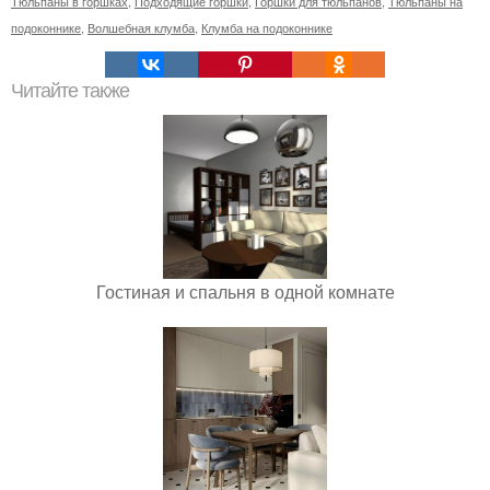
Тюльпаны в горшках
,
Подходящие горшки
,
Горшки для тюльпанов
,
Тюльпаны на
подоконнике
,
Волшебная клумба
,
Клумба на подоконнике
Читайте также
Гостиная и спальня в одной комнате