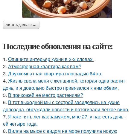
читать дальше →
Последние обновления на сайте:
1.
Опишите интерьер кухни в 2-3 словах.
2.
Атмосферная квартира как вам?
3.
Двухкомнатная квартира площадью 64 кв.
4.
Жизнь свела меня с женщиной, которая одна растит
дочь, и я довольно быстро привязался к ним обеим.
5.
В прихожей не место растениям?
6.
В тот выходной мы с сестрой засиделись на кухне
допоздна, обсуждали новости и потягивали лёгкое вино.
7.
Я уже пять лет как замужем, мне 27, у нас есть дочь -
ей четыре года.
8.
Вилла на мысе с видом на море получила новую