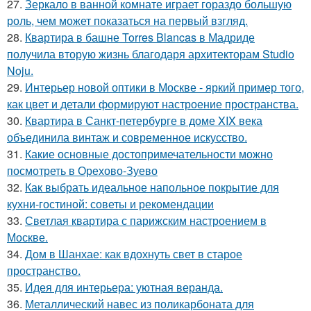
27.
Зеркало в ванной комнате играет гораздо большую
роль, чем может показаться на первый взгляд.
28.
Квартира в башне Torres Blancas в Мадриде
получила вторую жизнь благодаря архитекторам Studio
Noju.
29.
Интерьер новой оптики в Москве - яркий пример того,
как цвет и детали формируют настроение пространства.
30.
Квартира в Санкт-петербурге в доме XIX века
объединила винтаж и современное искусство.
31.
Какие основные достопримечательности можно
посмотреть в Орехово-Зуево
32.
Как выбрать идеальное напольное покрытие для
кухни-гостиной: советы и рекомендации
33.
Светлая квартира с парижским настроением в
Москве.
34.
Дом в Шанхае: как вдохнуть свет в старое
пространство.
35.
Идея для интерьера: уютная веранда.
36.
Металлический навес из поликарбоната для