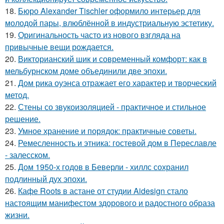
18.
Бюро Alexander Tischler оформило интерьер для
молодой пары, влюблённой в индустриальную эстетику.
19.
Оригинальность часто из нового взгляда на
привычные вещи рождается.
20.
Викторианский шик и современный комфорт: как в
мельбурнском доме объединили две эпохи.
21.
Дом рика оуэнса отражает его характер и творческий
метод.
22.
Стены со звукоизоляцией - практичное и стильное
решение.
23.
Умное хранение и порядок: практичные советы.
24.
Ремесленность и этника: гостевой дом в Переславле
- залесском.
25.
Дом 1950-х годов в Беверли - хиллс сохранил
подлинный дух эпохи.
26.
Кафе Roots в астане от студии Aidesign стало
настоящим манифестом здорового и радостного образа
жизни.