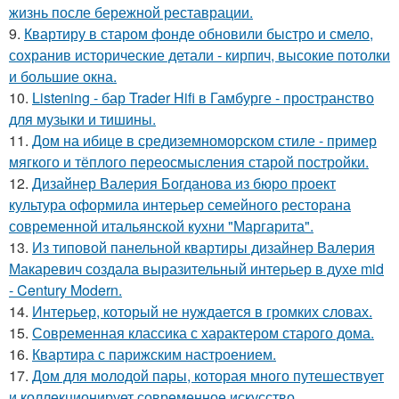
жизнь после бережной реставрации.
9.
Квартиру в старом фонде обновили быстро и смело,
сохранив исторические детали - кирпич, высокие потолки
и большие окна.
10.
Listening - бар Trader Hifi в Гамбурге - пространство
для музыки и тишины.
11.
Дом на ибице в средиземноморском стиле - пример
мягкого и тёплого переосмысления старой постройки.
12.
Дизайнер Валерия Богданова из бюро проект
культура оформила интерьер семейного ресторана
современной итальянской кухни "Маргарита".
13.
Из типовой панельной квартиры дизайнер Валерия
Макаревич создала выразительный интерьер в духе mid
- Century Modern.
14.
Интерьер, который не нуждается в громких словах.
15.
Современная классика с характером старого дома.
16.
Квартира с парижским настроением.
17.
Дом для молодой пары, которая много путешествует
и коллекционирует современное искусство.