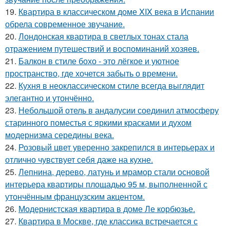
19.
Квартира в классическом доме XIX века в Испании
обрела современное звучание.
20.
Лондонская квартира в светлых тонах стала
отражением путешествий и воспоминаний хозяев.
21.
Балкон в стиле бохо - это лёгкое и уютное
пространство, где хочется забыть о времени.
22.
Кухня в неоклассическом стиле всегда выглядит
элегантно и утончённо.
23.
Небольшой отель в андалусии соединил атмосферу
старинного поместья с яркими красками и духом
модернизма середины века.
24.
Розовый цвет уверенно закрепился в интерьерах и
отлично чувствует себя даже на кухне.
25.
Лепнина, дерево, латунь и мрамор стали основой
интерьера квартиры площадью 95 м, выполненной с
утончённым французским акцентом.
26.
Модернистская квартира в доме Ле корбюзье.
27.
Квартира в Москве, где классика встречается с