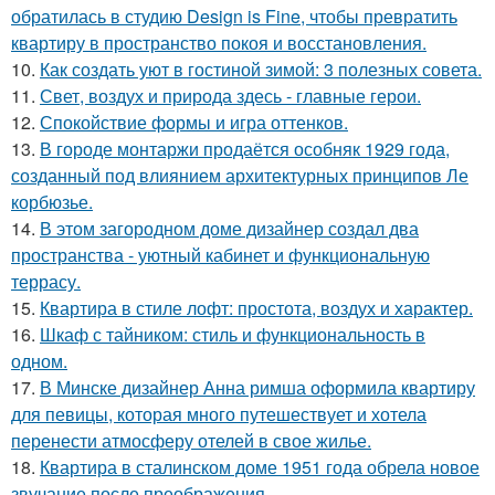
обратилась в студию Design is Fine, чтобы превратить
квартиру в пространство покоя и восстановления.
10.
Как создать уют в гостиной зимой: 3 полезных совета.
11.
Свет, воздух и природа здесь - главные герои.
12.
Спокойствие формы и игра оттенков.
13.
В городе монтаржи продаётся особняк 1929 года,
созданный под влиянием архитектурных принципов Ле
корбюзье.
14.
В этом загородном доме дизайнер создал два
пространства - уютный кабинет и функциональную
террасу.
15.
Квартира в стиле лофт: простота, воздух и характер.
16.
Шкаф с тайником: стиль и функциональность в
одном.
17.
В Минске дизайнер Анна римша оформила квартиру
для певицы, которая много путешествует и хотела
перенести атмосферу отелей в свое жилье.
18.
Квартира в сталинском доме 1951 года обрела новое
звучание после преображения.