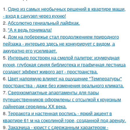
1.
Одно из самых необычных решений в квартире маши,
- вход в санузел через кухню!
2.
Абсолютно гениальный лайфхак.
3.
"А я ведь понимала!
4.
Дом на побережье стал продолжением природного
пейзажа - интерьер здесь не конкурирует с видом, а
аккуратно его усиливает.
5.
Интерьер построен на смелой палитре: изумрудная
кухня, глубокая синяя библиотека и графичная лестница
создают эффект живого арт - пространства.
6.
Цвет напрямую влияет на ощущение "Температуры"
пространства - даже без изменения реального климата.
7.
Сверхкомпактные апартаменты для пары
путешественников оформлены с отсылкой к круизным
лайнерам середины XX века.
8.
Терракота и настенная роспись - яркий акцент в
квартире 61 м на соколиной горе, созданной под аренду.
9.
Заказчица - юрист с сдержанным характером -