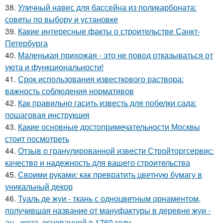
38.
Уличный навес для бассейна из поликарбоната:
советы по выбору и установке
39.
Какие интересные факты о строительстве Санкт-
Петербурга
40.
Маленькая прихожая - это не повод отказываться от
уюта и функциональности!
41.
Срок использования известкового раствора:
важность соблюдения нормативов
42.
Как правильно гасить известь для побелки сада:
пошаговая инструкция
43.
Какие основные достопримечательности Москвы
стоит посмотреть
44.
Отзыв о гранулированной извести Стройторгсервис:
качество и надежность для вашего строительства
45.
Своими руками: как превратить цветную бумагу в
уникальный декор
46.
Туаль де жуи - ткань с одноцветным орнаментом,
получившая название от мануфактуры в деревне жуи -
ан - жоза, основанной в 1760 году.