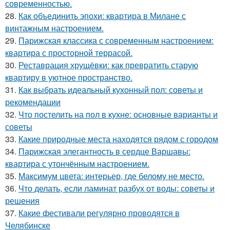
современностью.
28.
Как объединить эпохи: квартира в Милане с
винтажным настроением.
29.
Парижская классика с современным настроением:
квартира с просторной террасой.
30.
Реставрация хрущёвки: как превратить старую
квартиру в уютное пространство.
31.
Как выбрать идеальный кухонный пол: советы и
рекомендации
32.
Что постелить на пол в кухне: основные варианты и
советы
33.
Какие природные места находятся рядом с городом
34.
Парижская элегантность в сердце Варшавы:
квартира с утончённым настроением.
35.
Максимум цвета: интерьер, где белому не место.
36.
Что делать, если ламинат разбух от воды: советы и
решения
37.
Какие фестивали регулярно проводятся в
Челябинске