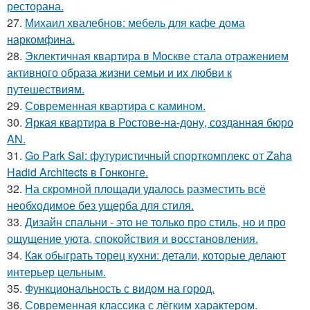
ресторана.
27.
Михаил хвалебнов: мебель для кафе дома
наркомфина.
28.
Эклектичная квартира в Москве стала отражением
активного образа жизни семьи и их любви к
путешествиям.
29.
Современная квартира с камином.
30.
Яркая квартира в Ростове-на-дону, созданная бюро
AN.
31.
Go Park Sai: футуристичный спорткомплекс от Zaha
Hadid Architects в Гонконге.
32.
На скромной площади удалось разместить всё
необходимое без ущерба для стиля.
33.
Дизайн спальни - это не только про стиль, но и про
ощущение уюта, спокойствия и восстановления.
34.
Как обыграть торец кухни: детали, которые делают
интерьер цельным.
35.
Функциональность с видом на город.
36.
Современная классика с лёгким характером.