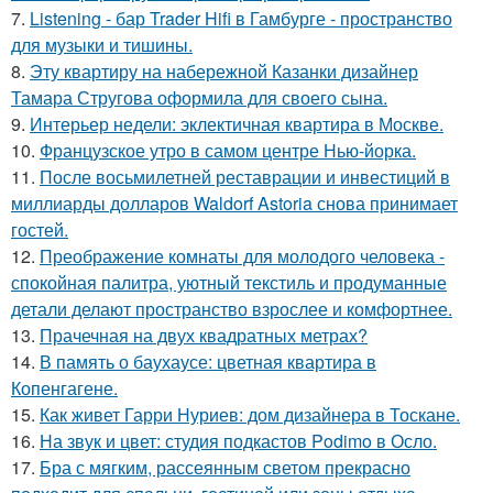
7.
Listening - бар Trader Hifi в Гамбурге - пространство
для музыки и тишины.
8.
Эту квартиру на набережной Казанки дизайнер
Тамара Стругова оформила для своего сына.
9.
Интерьер недели: эклектичная квартира в Москве.
10.
Французское утро в самом центре Нью-йорка.
11.
После восьмилетней реставрации и инвестиций в
миллиарды долларов Waldorf Astoria снова принимает
гостей.
12.
Преображение комнаты для молодого человека -
спокойная палитра, уютный текстиль и продуманные
детали делают пространство взрослее и комфортнее.
13.
Прачечная на двух квадратных метрах?
14.
В память о баухаусе: цветная квартира в
Копенгагене.
15.
Как живет Гарри Нуриев: дом дизайнера в Тоскане.
16.
На звук и цвет: студия подкастов Podimo в Осло.
17.
Бра с мягким, рассеянным светом прекрасно