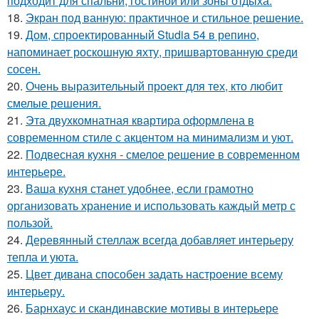
подходит для спальни, гостиной или зоны отдыха.
18.
Экран под ванную: практичное и стильное решение.
19.
Дом, спроектированный Studia 54 в репино,
напоминает роскошную яхту, пришвартованную среди
сосен.
20.
Очень выразительный проект для тех, кто любит
смелые решения.
21.
Эта двухкомнатная квартира оформлена в
современном стиле с акцентом на минимализм и уют.
22.
Подвесная кухня - смелое решение в современном
интерьере.
23.
Ваша кухня станет удобнее, если грамотно
организовать хранение и использовать каждый метр с
пользой.
24.
Деревянный стеллаж всегда добавляет интерьеру
тепла и уюта.
25.
Цвет дивана способен задать настроение всему
интерьеру.
26.
Барнхаус и скандинавские мотивы в интерьере