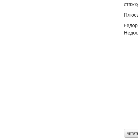
стяжк
Плюс
недор
Недос
читат