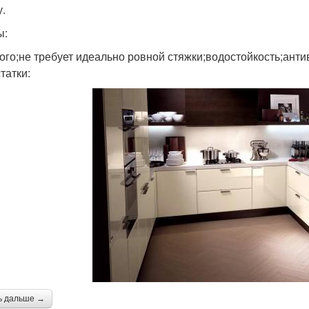
у.
ы:
ого;не требует идеально ровной стяжки;водостойкость;анти
татки:
ь дальше →