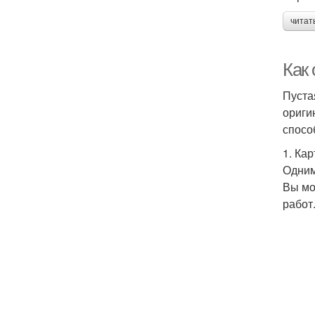
читат
Как
Пуста
ориги
спосо
1. Ка
Одним
Вы мо
работ