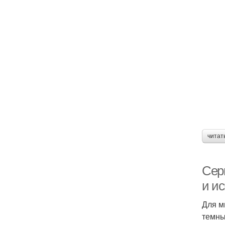
читат
Сер
и и
Для м
темны