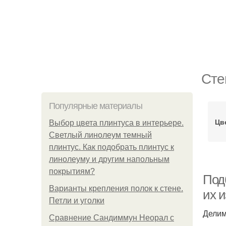
Сте
Популярные материалы
Цв
Выбор цвета плинтуса в интерьере.
Светлый линолеум темный
плинтус. Как подобрать плинтус к
линолеуму и другим напольным
покрытиям?
Подб
Варианты крепления полок к стене.
их 
Петли и уголки
Делим
Сравнение Сандиммун Неорал с