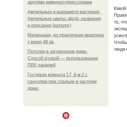
другими иммуносупрессорами
Какой
Ампельные и вьющиеся растения.
Прави
Ампельные цветы: фото, названия
то, ч
и описания (каталог)
экспе
усмот
Маленькая, но практичная квартира
Чтобы
у моря 48 кв.
люди 
Потолок в загородном доме.
Способ второй — использование
ПВХ панелей
Гостевая комната 17, 6 м 2 с
санузлом при спальне в частном
доме.