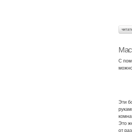
читат
Мас
С пом
можно
Эти б
рукам
комна
Это ж
от ра